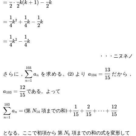
=
⋅
(
+
1
)
−
k
k
k
2
2
2
{2}\cdot\cfrac{1}
1
1
1
=\cfrac{1}
{2}k(k+1)-
2
=
+
−
k
k
k
4
4
2
{4}k^2+\cfrac{1}
\cfrac{1}{2}k
1
1
=\cfrac{1}
{4}k-\cfrac{1}
2
=
−
k
k
4
4
{4}k^2-
{2}k
・・・ニヌネノ
\cfrac{1}
103
{4}k
13
\displaystyle\sum_{n=1}^{103}
a_{104}=\cfrac{13
a
∑
さらに，
を求める。(2) より
だから，
=
a
a
104
n
15
a_n
{15}
{
=
1
n
12
である。よって
=
a
103
15
103
1
2
12
\displaystyle\sum_{n=1}^{103}
N_{14}
+\cfrac{1}
∑
(第
項までの和)
=
+
+
+
⋯
+
a
N
14
n
15
15
15
a_n=
{15}+\cfrac{2}
=
1
n
{15}+\cdots+\cfrac{12}
N_k
となる。ここで初項から 第
項までの和の式を変形して
N
k