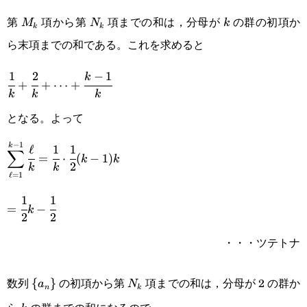
M_k
N_k
k
第
項から第
項までの和は，分母が
の群の初項か
M
N
k
k
k
ら末項までの和である。これを求めると
1
2
−
1
\cfrac{1}
k
+
+
⋯
+
k
k
k
{k}+\cfrac{2}
となる。よって
{k}+\cdots+\cfrac{k-
−
1
k
1}{k}
ℓ
1
1
\displaystyle\sum_{\ell=1}^{k-
∑
=
⋅
(
−
1
)
k
k
2
k
k
1}\cfrac{\ell}{k}=\cfrac{1}
ℓ
=
1
{k}\cdot\cfrac{1}{2}(k-1)k
1
1
=\cfrac{1}
=
−
k
2
2
{2}k-
・・・ツテトナ
\cfrac{1}
{2}
\
N_k
数列
の初項から第
項までの和は，分母が 2 の群か
{
}
a
N
n
k
{a_n\}