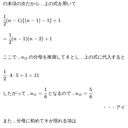
の末項の次だから，上の式を用いて
1
1
\cfrac{1}
(
−
1
)
{(
−
1
)
−
1
}
+
1
n
n
2
{2}(n-
1
=\cfrac{1}
1)\{(n-
=
(
−
1
)
(
−
2
)
+
1
n
n
2
{2}(n-1)
1)-1\}+1
a_{15}
6
(n-2)+1
ここで，
の分母を推測して
とし，上の式に代入すると
6
a
15
1
\cfrac{1}
⋅
4
⋅
5
+
1
=
11
2
{2}\cdot4\cdot5+1=11
1
5
a_{11}=\cfrac{1}
a_{15}=\cfrac{5}
したがって，
となるので，
=
=
a
a
11
15
6
6
{6}
{6}
・・・アイ
また，分母に初めて
が現れる項は
8
8