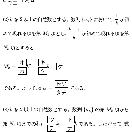
a
ウエ
1
k
2
\
\cfrac{
(2)
を
以上の自然数とする。数列
において,
が初
2
{
}
k
a
n
k
{a_n\}
{k}
−
1
M_k
\cfrac{k-
k
めて現れる項を第
項とし,
が初めて現れる項を第
M
k
k
1}{k}
項とすると
N
k
オ
キ
M_k=\cfrac{\boxed{\text{オ}}}
2
=
−
+
ケ
M
k
k
k
カ
ク
{\boxed{\text{カ}}}k^2-
\cfrac{\boxed{\text{キ}}}
セソ
a_{101}=\cfrac{\boxed{\text{セ
である。よって,
である。
=
a
101
タチ
{\boxed{\text{ク}}}k+\boxed{\text{ケ}}
ソ}}}{\boxed{\text{タチ}}}
k
2
\
M_k
(3)
を
以上の自然数とする。数列
の第
項から
2
{
}
k
a
M
n
k
{a_n\}
ツ
ト
N_k
\cfrac{\boxed{\text{ツ}}}
第
項までの和は
である。したがって, 数
−
N
k
k
k
テ
ナ
{\boxed{\text{テ}}}k-