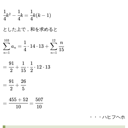
{15}
1
1
1
\cfrac{1}
2
−
=
(
−
1
)
k
k
k
k
4
4
4
{4}k^2-
とした上で，和を求めると
\cfrac{1}
103
12
{4}k=\cfrac{1}
1
\displaystyle\sum_{n=1}^{103}
n
∑
∑
=
⋅
14
⋅
13
+
a
n
4
15
{4}k(k-1)
a_n=\cfrac{1}
=
1
=
1
n
n
{4}\cdot14\cdot13+\sum_{n=1}^{12}
91
1
1
=\cfrac{91}
=
+
⋅
⋅
12
⋅
13
2
15
2
\cfrac{n}{15}
{2}+\cfrac{1}
91
26
=\cfrac{91}
{15}\cdot\cfrac{1}
=
+
2
5
{2}+\cfrac{26}
{2}\cdot12\cdot13
455
+
52
507
=\cfrac{455+52}
{5}
=
=
10
10
{10}=\cfrac{507}
・・・ハヒフヘホ
{10}