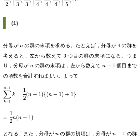
,
,
,
,
,
,
,
⋯
2
3
3
4
4
4
5
∣
∣
∣
{2},\Big|\cfrac{\space1\space}
{3},\cfrac{\space2\space}
(1)
{3},\Big|\cfrac{\space1\space}
{4},\cfrac{\space2\space}
分母が
の群の末項を求める。たとえば，分母が 4 の群を
n
n
{4},\cfrac{\space3\space}
考えると，左から数えて 3 つ目の群の末項になる。つま
{4},\Big|\cfrac{\space1\space}
り，分母が
の群の末項は，左から数えて
個目まで
n
n-
−
1
n
n
{5},\cdots
の項数を合計すればよい。よって
1
−
1
n
1
\displaystyle\sum_{k=1}^{n-
∑
=
(
−
1
)
{(
−
1
)
+
1
}
k
n
n
2
1} k=\cfrac{1}{2}(n-1)\{(n-
=
1
k
1)+1\}
1
=\cfrac{1}
=
(
−
1
)
n
n
2
{2}n(n-1)
となる。また，分母が
の群の初項は，分母が
の群
n
n-
−
1
n
n