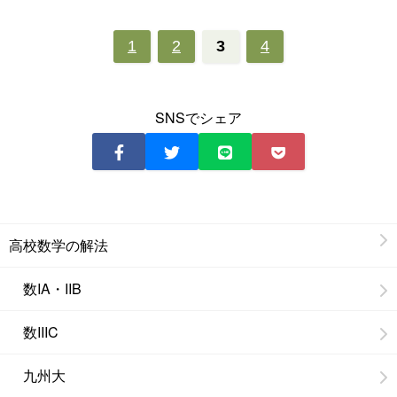
1
2
3
4
SNSでシェア
高校数学の解法
数IA・IIB
数IIIC
九州大