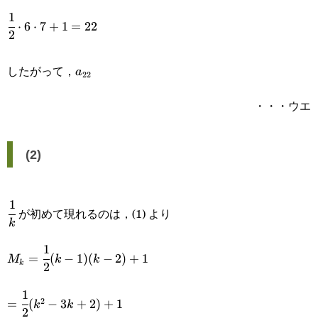
1
\cfrac{1}
⋅
6
⋅
7
+
1
=
22
2
{2}\cdot6\cdot7+1=22
a_{22}
したがって，
a
22
・・・ウエ
(2)
1
\cfrac{1}
が初めて現れるのは，(1) より
k
{k}
1
M_k=\cfrac{1}
=
(
−
1
)
(
−
2
)
+
1
M
k
k
k
2
{2}(k-1)(k-
1
=\cfrac{1}
2)+1
2
=
(
−
3
+
2
)
+
1
k
k
2