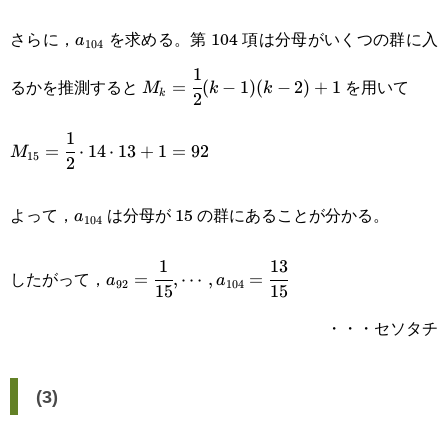
a_{104}
さらに，
を求める。第 104 項は分母がいくつの群に入
a
104
1
M_k=\cfrac{1}
るかを推測すると
を用いて
=
(
−
1
)
(
−
2
)
+
1
M
k
k
k
2
{2}(k-1)(k-
1
M_{15}=\cfrac{1}
2)+1
=
⋅
14
⋅
13
+
1
=
92
M
15
2
{2}\cdot14\cdot13+1=92
a_{104}
よって，
は分母が 15 の群にあることが分かる。
a
104
1
13
a_{92}=\cfrac{1}
したがって，
=
,
⋯
,
=
a
a
92
104
15
15
{15},\cdots,a_{104}=\cfrac{13}
・・・セソタチ
{15}
(3)