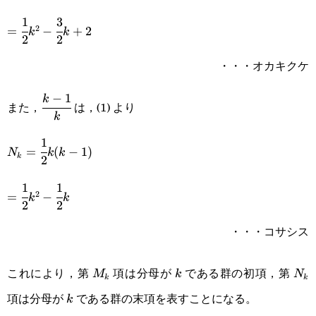
{2}(k^2-
1
3
=\cfrac{1}
3k+2)+1
2
=
−
+
2
k
k
2
2
{2}k^2-
・・・オカキクケ
\cfrac{3}
{2}k+2
−
1
\cfrac{k-
k
また，
は，(1) より
k
1}{k}
1
N_k=\cfrac{1}
=
(
−
1
)
N
k
k
k
2
{2}k(k-1)
1
1
=\cfrac{1}
2
=
−
k
k
2
2
{2}k^2-
・・・コサシス
\cfrac{1}
{2}k
M_k
k
N_
これにより，第
項は分母が
である群の初項，第
M
k
N
k
k
項は分母が
である群の末項を表すことになる。
k
k