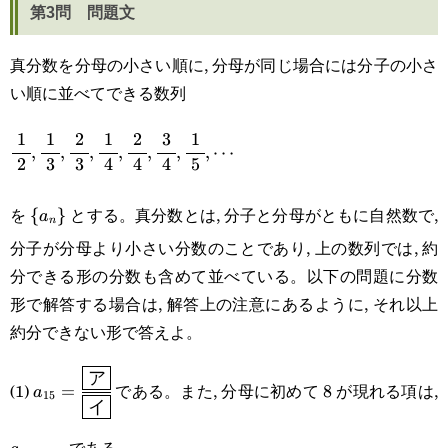
第3問 問題文
真分数を分母の小さい順に, 分母が同じ場合には分子の小さ
い順に並べてできる数列
1
1
2
1
2
3
1
\cfrac{\space1\space}
,
,
,
,
,
,
,
⋯
2
3
3
4
4
4
5
{2},\cfrac{\space1\space}
\
{3},\cfrac{\space2\space}
を
とする。真分数とは, 分子と分母がともに自然数で,
{
}
a
n
{a_n\}
{3},\cfrac{\space1\space}
分子が分母より小さい分数のことであり, 上の数列では, 約
分できる形の分数も含めて並べている。以下の問題に分数
{4},\cfrac{\space2\space}
形で解答する場合は, 解答上の注意にあるように, それ以上
{4},\cfrac{\space3\space}
約分できない形で答えよ。
{4},\cfrac{\space1\space}
ア
a_{15}=\cfrac{\boxed{\text{ア}}}
8
a
{5},\cdots
(1)
である。また, 分母に初めて
が現れる項は,
=
8
a
15
イ
{\boxed{\text{イ}}}
である。