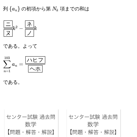
\
N_k
列
の初項から第
項までの和は
{
}
\cfrac{\boxed{\text{ト}}}
a
N
n
k
{a_n\}
{\boxed{\text{ナ}}}k
ニ
ネ
\cfrac{\boxed{\text{ニ}}}
2
−
k
k
ヌ
ノ
{\boxed{\text{ヌ}}}k^2-
である。よって
\cfrac{\boxed{\text{ネ}}}
{\boxed{\text{ノ}}}k
103
ハヒフ
\displaystyle
∑
=
a
n
ヘホ
\sum_{n=1}^{103}a_n=\cfrac{\boxed{\text{ハ
=
1
n
である。
ヒフ}}}{\boxed{\text{ヘホ}}}