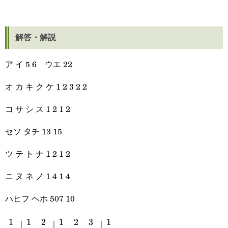
解答・解説
ア イ 5 6 ウエ 22
オ カ キ ク ケ 1 2 3 2 2
コ サ シ ス 1 2 1 2
セソ タチ 13 15
ツ テ ト ナ 1 2 1 2
ニ ヌ ネ ノ 1 4 1 4
ハヒフ ヘホ 507 10
1
1
2
1
2
3
1
\cfrac{\space1\space}
∣
∣
∣