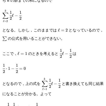
ら
の群までの和になるので
k
k
k
1
1
\displaystyle\sum_{\ell=2}^k\cfrac{1}
∑
ℓ
−
2
2
{2}\ell-\cfrac{1}{2}
ℓ
=
2
となる。しかし，このままでは
となっているので，
\ell=2
ℓ
=
2
の公式を用いることができない。
∑
1
1
\ell=1
\cfrac{1}
ここで，
のときを考えると
は
ℓ
=
1
ℓ
−
2
2
{2}\ell-
1
1
\cfrac{1}
\cfrac{1}
⋅
1
−
=
0
2
2
{2}\cdot1-
{2}
k
1
1
\displaystyle\sum_{\ell=1}^k\cfr
∑
\cfrac{1}
となるので，上の式を
と書き換えても同じ結果
ℓ
−
2
2
{2}\ell-\cfrac{1}{2}
ℓ
=
1
{2}=0
になることが分かる。よって
1
1
1
=\cfrac{1}