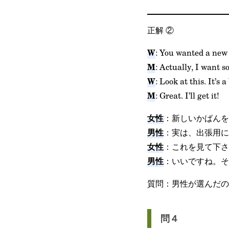
正解
②
W
: You wanted a new 
M
: Actually, I want s
W
: Look at this. It’s 
M
: Great. I’ll get it!
女性
：新しいかばんを
男性
：実は、出張用に
女性
：これを見て下さ
男性
：いいですね。そ
質問：男性が選んだの
問４