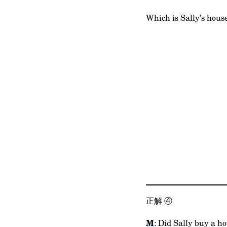
Which is Sally’s hous
正解
④
M
: Did Sally buy a h