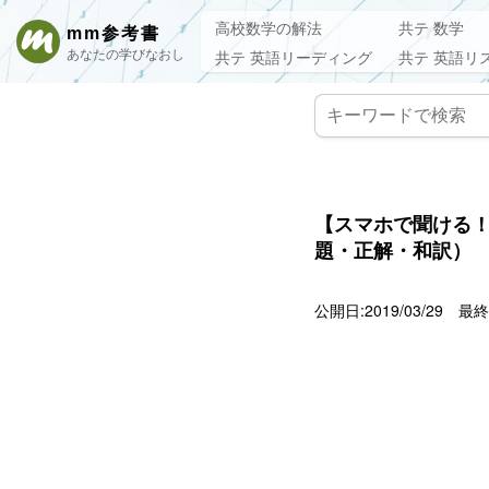
高校数学の解法
共テ 数学
mm参考書
あなたの学びなおし
共テ 英語リーディング
共テ 英語リ
【スマホで聞ける！
題・正解・和訳）
公開日:2019/03/29
最終更