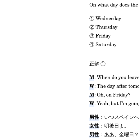
On what day does the 
① Wednesday
② Thursday
③ Friday
④ Saturday
正解
①
M
: When do you leave
W
: The day after tom
M
: Oh, on Friday?
W
: Yeah, but I’m goin
男性
：いつスペインへ
女性
：明後日よ。
男性
：ああ、金曜日？