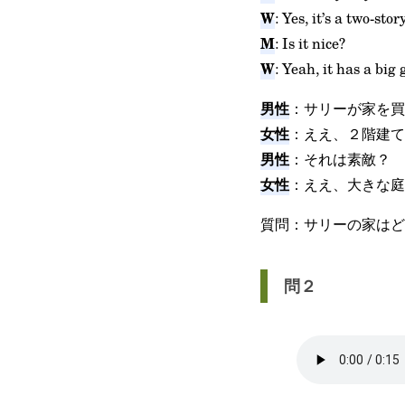
W
: Yes, it’s a two-stor
M
: Is it nice?
W
: Yeah, it has a big
男性
：サリーが家を買
女性
：ええ、２階建て
男性
：それは素敵？
女性
：ええ、大きな庭
質問：サリーの家はど
問２