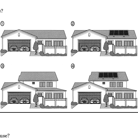
e?
ouse?