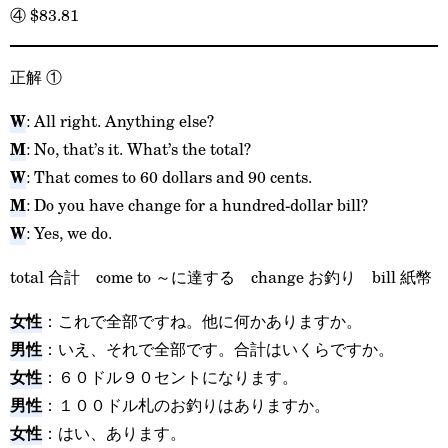
④
$83.81
正解
①
W
: All right. Anything else?
M
: No, that’s it. What’s the total?
W
: That comes to 60 dollars and 90 cents.
M
: Do you have change for a hundred-dollar bill?
W
: Yes, we do.
total 合計 come to ～に達する change お釣り bill 紙幣
女性
：これで全部ですね。他に何かありますか。
男性
：いえ、それで全部です。合計はいくらですか。
女性
：６０ドル９０セントになります。
男性
：１００ドル札のお釣りはありますか。
女性
：はい、あります。