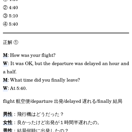
② 4:40
③ 5:10
④ 5:40
正解
①
M
: How was your flight?
W
: It was OK, but the departure was delayed an hour and
a half.
M
: What time did you finally leave?
W
: At 5:40.
flight 航空便/departure 出発/delayed 遅れる/finally 結局
男性
：飛行機はどうだった？
女性
：良かったけど出発が１時間半遅れたの。
男性
：結局何時に出発したの？