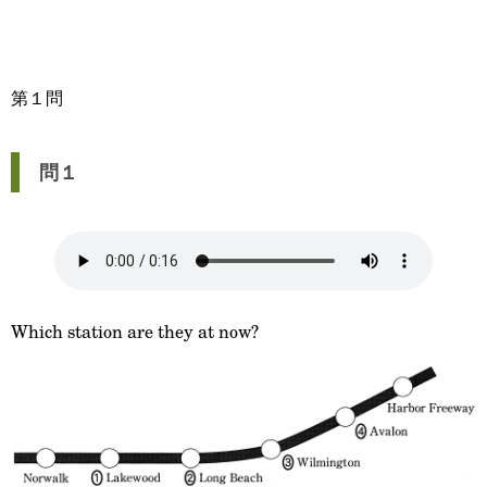
第１問
問１
Which station are they at now?