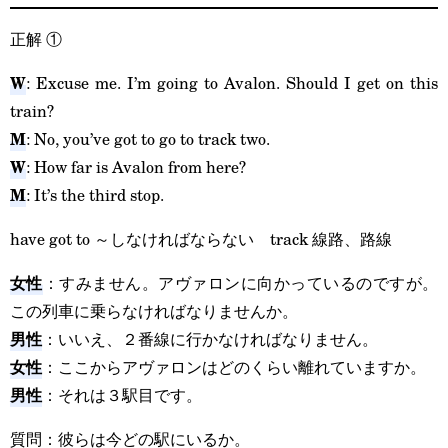
正解
①
W
: Excuse me. I’m going to Avalon. Should I get on this
train?
M
: No, you’ve got to go to track two.
W
: How far is Avalon from here?
M
: It’s the third stop.
have got to ～しなければならない track 線路、路線
女性
：すみません。アヴァロンに向かっているのですが。
この列車に乗らなければなりませんか。
男性
：いいえ、２番線に行かなければなりません。
女性
：ここからアヴァロンはどのくらい離れていますか。
男性
：それは３駅目です。
質問：彼らは今どの駅にいるか。