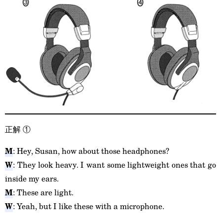
正解
①
M
: Hey, Susan, how about those headphones?
W
: They look heavy. I want some lightweight ones that go
inside my ears.
M
: These are light.
W
: Yeah, but I like these with a microphone.