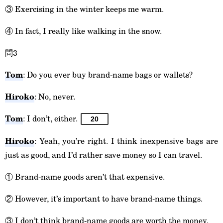
③ Exercising in the winter keeps me warm.
④ In fact, I really like walking in the snow.
問3
Tom
: Do you ever buy brand-name bags or wallets?
Hiroko
: No, never.
Tom
: I don’t, either.
20
Hiroko
: Yeah, you’re right. I think inexpensive bags are
just as good, and I’d rather save money so I can travel.
① Brand-name goods aren’t that expensive.
② However, it’s important to have brand-name things.
③ I don’t think brand-name goods are worth the money.