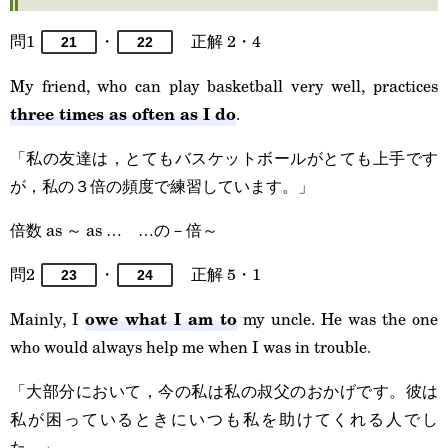
問1
・
正解 2・4
21
22
My friend, who can play basketball very well, practices
three times as often as I do
.
「私の友達は，とてもバスケットボールがとても上手です
が，私の３倍の頻度で練習しています。」
倍数 as ～ as … …の－倍～
問2
・
正解 5・1
23
24
owe what I am to
Mainly, I
my uncle. He was the one
who would always help me when I was in trouble.
「大部分において，今の私は私の叔父のおかげです。彼は
私が困っているときにいつも私を助けてくれる人でし
た。」