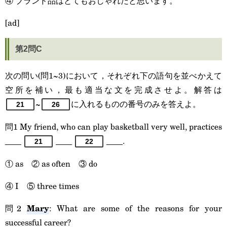
④ ブランド品はとてもおしゃれだと思います。
[ad]
第2問C
次の問い(問1~3)において，それぞれ下の語句を並べかえて
空所を補い，最も適当な文を完成させよ。解答は
~
に入れるものの番号のみを答えよ。
21
26
問1 My friend, who can play basketball very well, practices
____
____
____.
21
22
① as ② as often ③ do
④ I ⑤ three times
Mary
問2
: What are some of the reasons for your
successful career?