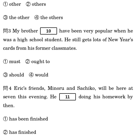
① other ② others
③ the other ④ the others
問3 My brother
have been very popular when he
10
was a high school student. He still gets lots of New Year’s
cards from his former classmates.
① must ② ought to
③ should ④ would
問4 Eric’s friends, Minoru and Sachiko, will be here at
seven this evening. He
doing his homework by
11
then.
① has been finished
② has finished