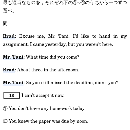
最も適当なものを，それぞれ下の①~④のうちから一つずつ
選べ。
問1
Brad
: Excuse me, Mr. Tani. I’d like to hand in my
assignment. I came yesterday, but you weren’t here.
Mr. Tani
: What time did you come?
Brad
: About three in the afternoon.
Mr. Tani
: So you still missed the deadline, didn’t you?
I can’t accept it now.
18
① You don’t have any homework today.
② You knew the paper was due by noon.