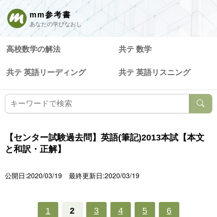
mm参考書
あなたの学びなおし
高校数学の解法
共テ 数学
共テ 英語リーディング
共テ 英語リスニング
【センター試験過去問】英語(筆記)2013本試【本文
と和訳・正解】
公開日:2020/03/19
最終更新日:2020/03/19
1
2
3
4
5
6