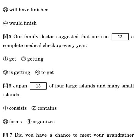
③ will have finished
④ would finish
問5 Our family doctor suggested that our son
a
12
complete medical checkup every year.
① get ② getting
③ is getting ④ to get
問6 Japan
of four large islands and many small
13
islands.
① consists ② contains
③ forms ④ organizes
問7 Did you have a chance to meet your grandfather