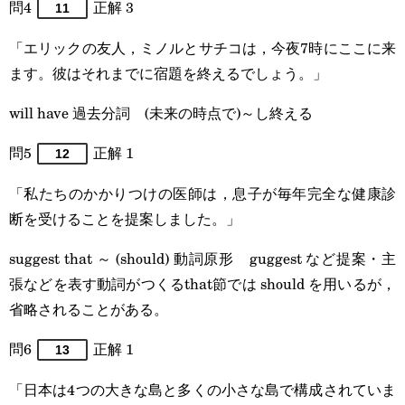
問4
正解 3
11
「エリックの友人，ミノルとサチコは，今夜7時にここに来
ます。彼はそれまでに宿題を終えるでしょう。」
will have 過去分詞 (未来の時点で)～し終える
問5
正解 1
12
「私たちのかかりつけの医師は，息子が毎年完全な健康診
断を受けることを提案しました。」
suggest that ～ (should) 動詞原形 guggest など提案・主
張などを表す動詞がつくるthat節では should を用いるが，
省略されることがある。
問6
正解 1
13
「日本は4つの大きな島と多くの小さな島で構成されていま