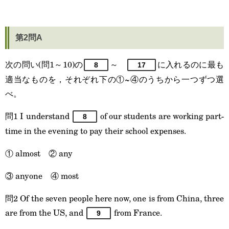
第2問A
次の問い(問1～10)の
～
に入れるのに最も
8
17
適当なものを，それぞれ下の①~④のうちから一つずつ選
べ。
問1 I understand
of our students are working part-
8
time in the evening to pay their school expenses.
① almost ② any
③ anyone ④ most
問2 Of the seven people here now, one is from China, three
are from the US, and
from France.
9