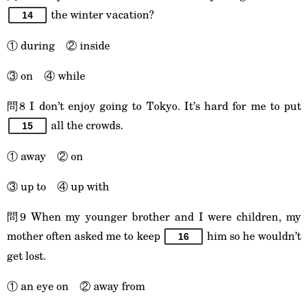
the winter vacation?
14
① during ② inside
③ on ④ while
問8 I don’t enjoy going to Tokyo. It’s hard for me to put
all the crowds.
15
① away ② on
③ up to ④ up with
問9 When my younger brother and I were children, my
mother often asked me to keep
him so he wouldn’t
16
get lost.
① an eye on ② away from