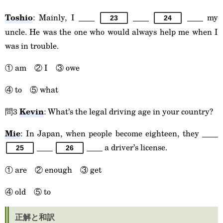
Toshio
: Mainly, I ____
____
____ my
23
24
uncle. He was the one who would always help me when I
was in trouble.
① am ② I ③ owe
④ to ⑤ what
Kevin
問3
: What’s the legal driving age in your country?
Mie
: In Japan, when people become eighteen, they ____
____
____ a driver’s license.
25
26
① are ② enough ③ get
④ old ⑤ to
正解と和訳