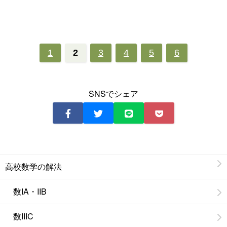
1
2
3
4
5
6
SNSでシェア
高校数学の解法
数IA・IIB
数IIIC