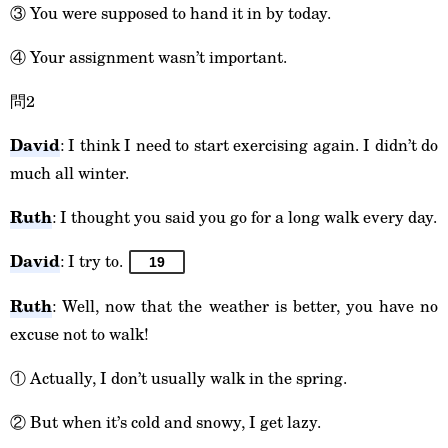
③ You were supposed to hand it in by today.
④ Your assignment wasn’t important.
問2
David
: I think I need to start exercising again. I didn’t do
much all winter.
Ruth
: I thought you said you go for a long walk every day.
David
: I try to.
19
Ruth
: Well, now that the weather is better, you have no
excuse not to walk!
① Actually, I don’t usually walk in the spring.
② But when it’s cold and snowy, I get lazy.