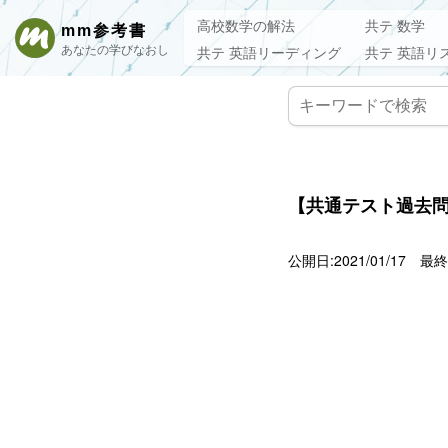
高校数学の解法
共テ 数学
mm参考書
あなたの学びなおし
共テ 英語リーディング
共テ 英語リ
【共通テスト過去問
公開日:2021/01/17
最終更