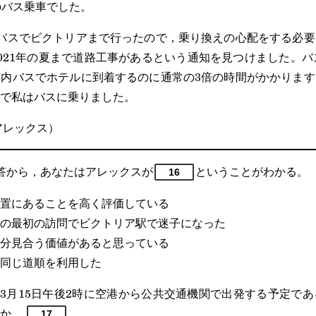
のバス乗車でした。
バスでビクトリアまで行ったので，乗り換えの心配をする必要
021年の夏まで道路工事があるという通知を見つけました。バ
内バスでホテルに到着するのに通常の3倍の時間がかかります
で私はバスに乗りました。
アレックス）
から，あなたはアレックスが
ということがわかる。
16
置にあることを高く評価している
の最初の訪問でビクトリア駅で迷子になった
分見合う価値があると思っている
同じ道順を利用した
年3月15日午後2時に空港から公共交通機関で出発する予定で
何か。
17