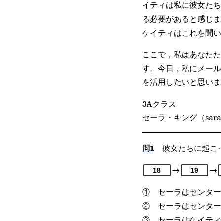
イティは私に彼女たち
る必要があると感じま
ケイティはこれを聞い
ここで，私はあなたた
す。今日，私にメール
を活用したいと思いま
3Aクラス
セーラ・キング（sarahk@
問1
彼女たちに起こっ
→
→
18
19
① セーラはセンター
② セーラはセンター
③ セーラはケイティ