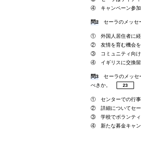
④ キャンペーン参加
問2
セーラのメッセー
① 外国人居住者に経
② 友情を育む機会を
③ コミュニティ向け
④ イギリスに交換留
問3
セーラのメッセー
べきか。
23
① センターでの行事
② 詳細についてセー
③ 学校でボランティ
④ 新たな募金キャン