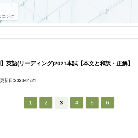
スニング
】英語(リーディング)2021本試【本文と和訳・正解】
新日:2023/01/21
1
2
3
4
5
6