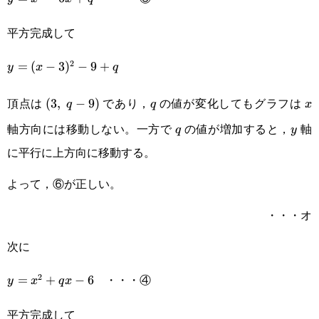
6x+q
平方完成して
2
y=
=
(
−
3
)
−
9
+
y
x
q
(x-
頂点は
であり，
の値が変化してもグラフは
(3,\space
(
3
,
−
9
)
q
x
q
q
x
3)^2-
軸方向には移動しない。一方で
の値が増加すると，
軸
q-9)
q
y
q
y
9+q
に平行に上方向に移動する。
よって，⑥が正しい。
・・・オ
次に
・・・④
2
y=x^2+qx-
=
+
−
6
y
x
q
x
6
平方完成して