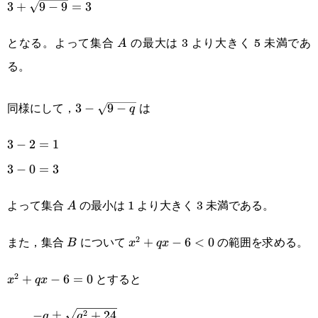
3
+
9
−
9
=
3
9}=3
となる。よって集合
の最大は 3 より大きく 5 未満であ
A
A
る。
3-
同様にして，
は
3
−
9
−
q
\sqrt{9-
3-
3
−
2
=
1
q}
2=1
3-
3
−
0
=
3
0=3
よって集合
の最小は 1 より大きく 3 未満である。
A
A
また，集合
について
の範囲を求める。
2
B
x^2+qx-
+
−
6
<
0
B
x
q
x
6<0
とすると
2
x^2+qx-
+
−
6
=
0
x
q
x
6=0
2
−
±
+
24
x=\cfrac{-
q
q