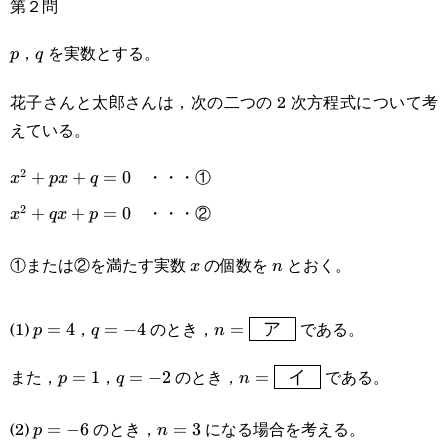
第２問
，
を実数とする。
p
q
p
q
花子さんと太郎さんは，次の二つの 2 次方程式について考
えている。
・・・①
2
x^2+px+q=0
+
+
=
0
x
p
x
q
・・・②
2
x^2+qx+p=0
+
+
=
0
x
q
x
p
①または②を満たす実数
の個数を
とおく。
x
n
x
n
p=4
q=-4
n=\boxed{\enspace\textsf{
(1)
，
のとき，
である。
=
4
=
−
4
=
p
q
n
ア
p=1
q=-2
n=\boxed{\enspace\texts
また，
，
のとき，
である。
=
1
=
−
2
=
p
q
n
イ
(2)
のとき，
になる場合を考える。
p=-6
=
−
6
n=3
=
3
p
n