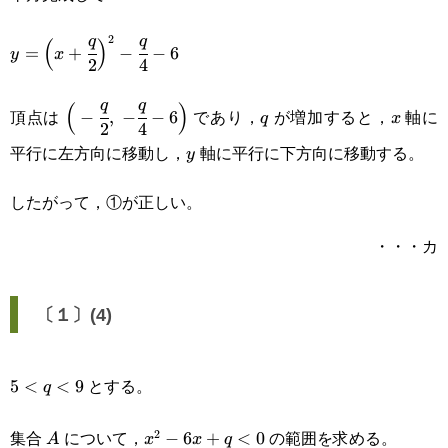
y=\Big(x+\cfrac{q}
2
q
q
(
)
=
+
−
−
6
y
x
2
4
{2}\Big)^2-
\Big(-
q
x
q
q
(
)
\cfrac{q}{4}-6
頂点は
であり，
が増加すると，
軸に
−
,
−
−
6
q
x
2
4
\cfrac{q}
平行に左方向に移動し，
軸に平行に下方向に移動する。
y
y
{2},\space-
したがって，①が正しい。
\cfrac{q}
・・・カ
{4}-6\Big)
〔１〕(4)
とする。
5<q<9
5
<
<
9
q
集合
について，
の範囲を求める。
2
A
x^2-
−
6
+
<
0
A
x
x
q