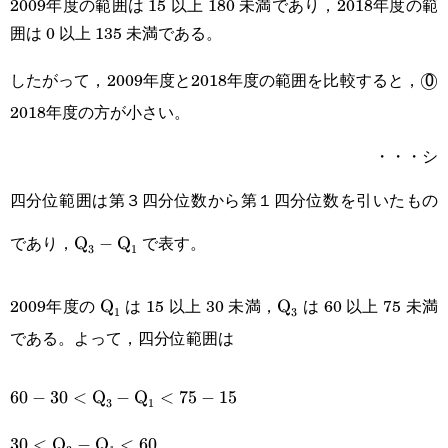
2009年度の範囲は 15 以上 180 未満であり，2018年度の範
囲は 0 以上 135 未満である。
したがって，2009年度と2018年度の範囲を比較すると，
\te
◯
0
2018年度の方が小さい。
・・・シ
四分位範囲は第３四分位数から第１四分位数を引いたもの
\text{Q}_3-
であり，
で表す。
Q
−
Q
3
1
\text{Q}_1
\text{Q}_1
\text{Q}_3
2009年度の
は 15 以上 30 未満，
は 60 以上 75 未満
Q
Q
1
3
である。よって，四分位範囲は
60-
60
−
30
<
Q
−
Q
<
75
−
15
3
1
30<\text{Q}_3-
30<\text{Q}_3-
30
<
Q
−
Q
<
60