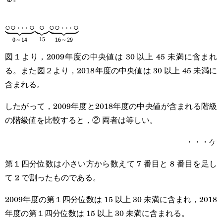
\underbrace{\textsf{○○}\cdots\t
○○
⋯
○
○
○○
⋯
○
14}}\underbrace{\textsf{○}}_{15}\underbrace{\textsf
15
0
～
14
16
～
29
図１より，2009年度の中央値は 30 以上 45 未満に含まれ
～29}}
る。また図２より，2018年度の中央値は 30 以上 45 未満に
含まれる。
したがって，2009年度と2018年度の中央値が含まれる階級
の階級値を比較すると，② 両者は等しい。
・・・ケ
第１四分位数は小さい方から数えて 7 番目と 8 番目を足し
て 2 で割ったものである。
2009年度の第１四分位数は 15 以上 30 未満に含まれ，2018
年度の第１四分位数は 15 以上 30 未満に含まれる。