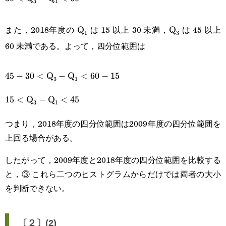
3
1
\text{Q}_1<75-
\text{Q}_1<60
15
\text{Q}_1
\text{Q}_3
また，2018年度の
は 15 以上 30 未満，
は 45 以上
Q
Q
1
3
60 未満である。よって，四分位範囲は
45-
45
−
30
<
Q
−
Q
<
60
−
15
3
1
30<\text{Q}_3-
15<\text{Q}_3-
15
<
Q
−
Q
<
45
3
1
\text{Q}_1<60-
\text{Q}_1<45
15
つまり，2018年度の四分位範囲は2009年度の四分位範囲を
上回る場合がある。
したがって，2009年度と2018年度の四分位範囲を比較する
と，③ これら二つのヒストグラムからだけでは両者の大小
を判断できない。
〔２〕(2)