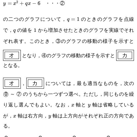
・・・②
2
6x+q
y=x^2+qx-
=
+
−
6
y
x
q
x
6
の二つのグラフについて，
のときのグラフを点線
q=1
=
1
q
で，
の値を 1 から増加させたときのグラフを実線でそれ
q
q
ぞれ表す。このとき，③のグラフの移動の様子を示すと
\
\boxed{
となり，④のグラフの移動の様子を示すと
オ
カ
となる。
\boxed{\boxed{\enspace\text{オ}\enspace}}
\boxed{\boxed{\enspace\text{カ}\enspace}
\
，
については，最も適当なものを，次の
オ
カ
～ ⑦ のうちから一つずつ選べ。ただし，同じものを繰
◯
0
り返し選んでもよい。なお，
軸と
軸は省略している
x
y
x
y
が，
軸は右方向，
軸は上方向がそれぞれ正の方向であ
x
y
x
y
る。