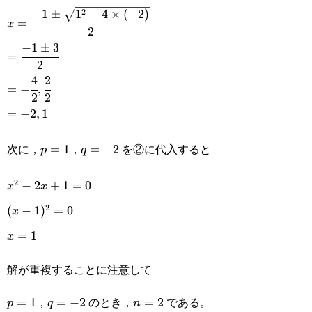
2
−
1
±
1
−
4
×
(
−
2
)
2=0
x=\cfrac{-1\pm\sqrt{1^2-
=
x
2
4\times(-2)}}{2}
−
1
±
3
=\cfrac{-1\pm3}
=
2
{2}
4
2
=-\cfrac{4}
=
−
,
2
2
{2},\cfrac{2}
=-2,1
=
−
2
,
1
{2}
次に，
，
を②に代入すると
p=1
=
1
q=-2
=
−
2
p
q
2
x^2-
−
2
+
1
=
0
x
x
2
2x+1=0
(x-
(
−
1
)
=
0
x
1)^2=0
x=1
=
1
x
解が重複することに注意して
，
のとき，
である。
p=1
=
1
q=-2
=
−
2
n=2
=
2
p
q
n