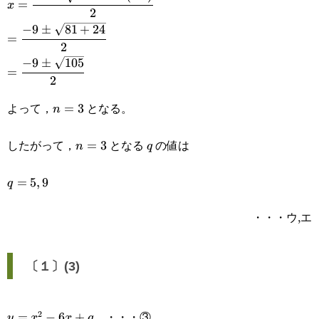
=
x
2
4\times(-6)}}{2}
−
9
±
81
+
24
=\cfrac{-9\pm\sqrt{81+24}}
=
2
{2}
−
9
±
105
=\cfrac{-9\pm\sqrt{105}}
=
2
{2}
よって，
となる。
n=3
=
3
n
したがって，
となる
の値は
n=3
=
3
q
n
q
q=5,9
=
5
,
9
q
・・・ウ,エ
〔１〕(3)
・・・③
2
y=x^2-
=
−
6
+
y
x
x
q