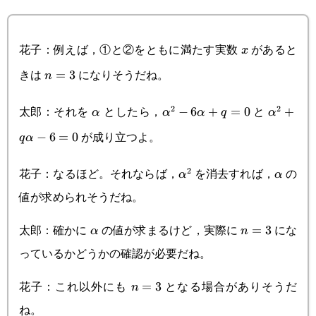
花子：例えば，①と②をともに満たす実数
があると
x
x
きは
になりそうだね。
n=3
=
3
n
太郎：それを
としたら，
と
2
2
\alpha
\alpha^2-
−
6
+
=
0
\alpha^
+
α
α
α
q
α
が成り立つよ。
6\alpha+q=0
6=0
−
6
=
0
q
α
花子：なるほど。それならば，
を消去すれば，
の
2
\alpha^2
\alpha
α
α
値が求められそうだね。
太郎：確かに
の値が求まるけど，実際に
にな
\alpha
n=3
=
3
α
n
っているかどうかの確認が必要だね。
花子：これ以外にも
となる場合がありそうだ
n=3
=
3
n
ね。