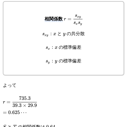
r=\cfrac{s_{xy}}
s
x
y
相関係数
=
r
s
s
x
y
{s_xs_y}
s_{xy}
x
y
：
と
の共分散
s
x
y
x
y
s_x
x
：
の標準偏差
s
x
x
s_y
y
：
の標準偏差
s
y
y
よって
735.3
r=\cfrac{735.3}
=
r
39.3
×
29.9
{39.3\times29.9}
=0.625\cdots
=
0.625
⋯
と
の相関係数は
S
T
0.64
0.64