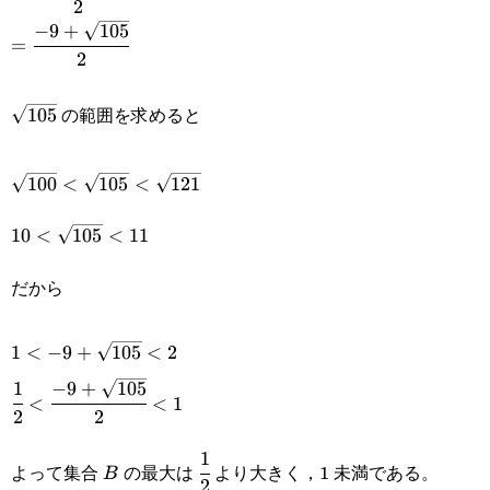
2
{2}
−
9
+
105
=\cfrac{-9+\sqrt{105}}
=
2
{2}
\sqrt{105}
の範囲を求めると
105
\sqrt{100}
100
<
105
<
121
<\sqrt{105}
10<\sqrt{105}
10
<
105
<
11
<\sqrt{121}
<11
だから
1<-9+\sqrt{105}
1
<
−
9
+
105
<
2
<2
1
−
9
+
105
\cfrac{1}{2}
<
<
1
2
2
<\cfrac{-9+\sqrt{105}}
1
B
\cfrac{1}
{2}<1
よって集合
の最大は
より大きく，1 未満である。
B
2