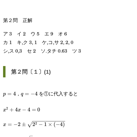
第２問 正解
ア 3 イ 2 ウ 5 エ 9 オ 6
カ 1 キ,ク 3, 1 ケ,コ,サ 2, 2, 0
シ,ス 0,3 セ 2 ソ.タチ 0.63 ツ 3
第２問〔１〕(1)
，
を①に代入すると
p=4
=
4
q=-4
=
−
4
p
q
2
x^2+4x-
+
4
−
4
=
0
x
x
4=0
x=-2\pm\sqrt{2^2-
2
=
−
2
±
2
−
1
×
(
−
4
)
x
1\times(-4)}
=-2\pm2\sqrt{2}