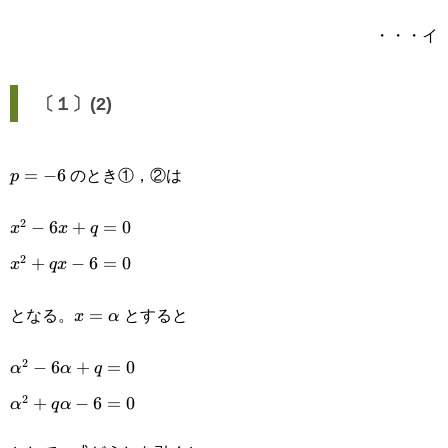
・・・イ
〔１〕(2)
のとき①，②は
p=-6
=
−
6
p
2
x^2-
−
6
+
=
0
x
x
q
2
6x+q=0
x^2+qx-
+
−
6
=
0
x
q
x
6=0
となる。
とすると
x=\alpha
=
x
α
2
\alpha^2-
−
6
+
=
0
α
α
q
2
6\alpha+q=0
\alpha^2+q\alpha-
+
−
6
=
0
α
q
α
6=0