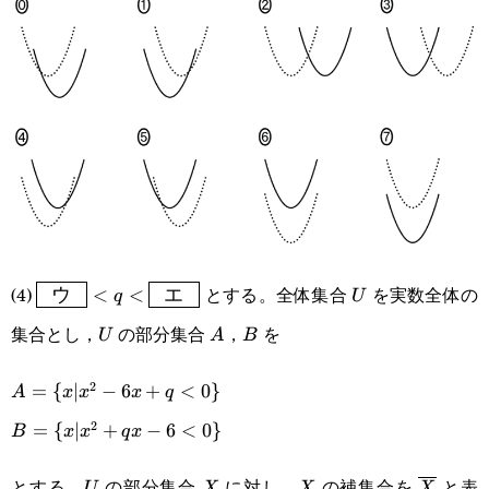
\boxed{\enspace\text{ウ}\enspace}
U
(4)
とする。全体集合
を実数全体の
ウ
<
<
エ
q
U
<q<\boxed{\enspace\text{エ}\enspace}
集合とし，
の部分集合
，
を
U
A
B
U
A
B
2
A=\
=
{
∣
−
6
+
<
0
}
A
x
x
x
q
2
{x|x^2-
B=\
=
{
∣
+
−
6
<
0
}
B
x
x
q
x
6x+q<0\}
{x|x^2+qx-
とする。
の部分集合
に対し，
の補集合を
と表
U
X
X
\overli
U
X
X
X