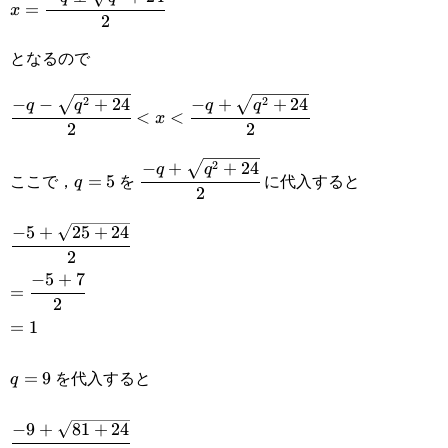
=
x
2
q\pm\sqrt{q^2+24}}
となるので
{2}
2
2
−
−
+
24
−
+
+
24
\cfrac{-q-
q
q
q
q
<
<
x
2
2
\sqrt{q^2+24}}
2
−
+
+
24
q=5
\cfrac{-
q
q
{2}<x<\cfrac{-
ここで，
を
に代入すると
=
5
q
2
q+\sqrt{q^2+24}}
q+\sqrt{q^2+24}}
−
5
+
25
+
24
\cfrac{-5+\sqrt{25+24}}
{2}
{2}
2
{2}
−
5
+
7
=\cfrac{-5+7}
=
2
{2}
=1
=
1
を代入すると
q=9
=
9
q
−
9
+
81
+
24
\cfrac{-9+\sqrt{81+24}}