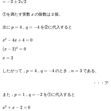
=
−
2
±
2
2
①を満たす実数
の個数は 2 個。
x
x
次に
，
を②に代入すると
p=4
=
4
q=-4
=
−
4
p
q
2
x^2-
−
4
+
4
=
0
x
x
2
4x+4=0
(x-
(
−
2
)
=
0
x
2)^2=0
x=2
=
2
x
したがって，
，
のとき，
である。
p=4
=
4
q=-4
=
−
4
n=3
=
3
p
q
n
・・・ア
また，
，
を①に代入すると
p=1
=
1
q=-2
=
−
2
p
q
2
x^2+x-
+
−
2
=
0
x
x