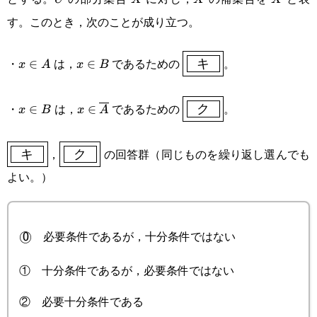
6<0\}
す。このとき，次のことが成り立つ。
x\in
x\in
\boxed{\boxed{\enspac
・
は，
であるための
。
∈
∈
x
A
x
B
キ
A
B
x\in
x\in\overline{A}
\boxed{\boxed{\enspac
・
は，
であるための
。
∈
∈
x
B
x
A
ク
B
\boxed{\boxed{\enspace\text{キ}\enspace}}
\boxed{\boxed{\enspace\text{ク}\enspace}}
，
の回答群（同じものを繰り返し選んでも
キ
ク
よい。）
必要条件であるが，十分条件ではない
\textsf{\textcircled{0}}
◯
0
① 十分条件であるが，必要条件ではない
② 必要十分条件である