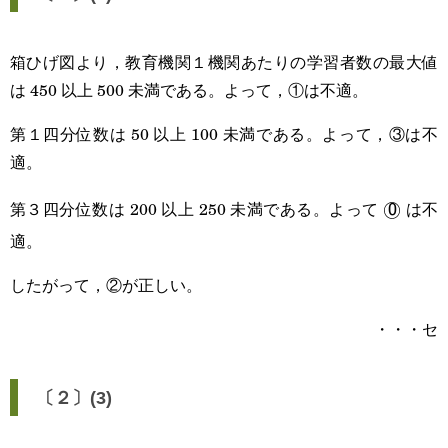
箱ひげ図より，教育機関１機関あたりの学習者数の最大値
は 450 以上 500 未満である。よって，①は不適。
第１四分位数は 50 以上 100 未満である。よって，③は不
適。
第３四分位数は 200 以上 250 未満である。よって
は不
\textsf{
◯
0
適。
したがって，②が正しい。
・・・セ
〔２〕(3)