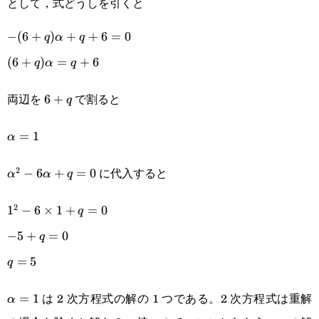
として，式どうしを引くと
-
−
(
6
+
)
+
+
6
=
0
q
α
q
(6+q)\alpha+q+6=0
(6+q)\alpha=q+6
(
6
+
)
=
+
6
q
α
q
両辺を
で割ると
6+q
6
+
q
\alpha=1
=
1
α
に代入すると
2
\alpha^2-
−
6
+
=
0
α
α
q
6\alpha+q=0
2
1^2-
1
−
6
×
1
+
=
0
q
6\times1+q=0
-5+q=0
−
5
+
=
0
q
q=5
=
5
q
は 2 次方程式の解の 1 つである。2 次方程式は重解
\alpha=1
=
1
α