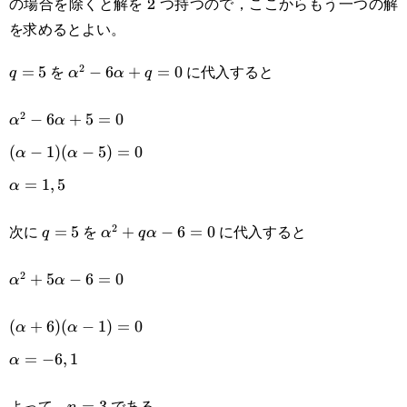
の場合を除くと解を 2 つ持つので，ここからもう一つの解
を求めるとよい。
を
に代入すると
2
q=5
=
5
\alpha^2-
−
6
+
=
0
q
α
α
q
6\alpha+q=0
2
\alpha^2-
−
6
+
5
=
0
α
α
6\alpha+5=0
(\alpha-
(
−
1
)
(
−
5
)
=
0
α
α
1)
\alpha=1,5
=
1
,
5
α
(\alpha-
次に
を
に代入すると
2
q=5
=
5
\alpha^2+q\alpha-
+
−
6
=
0
q
α
q
α
5)=0
6=0
2
\alpha^2+5\alpha-
+
5
−
6
=
0
α
α
6=0
(\alpha+6)
(
+
6
)
(
−
1
)
=
0
α
α
(\alpha-
\alpha=-6,1
=
−
6
,
1
α
1)=0
よって，
である。
n=3
=
3