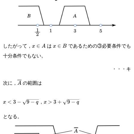
{2}
したがって，
は
であるための③必要条件でも
x\in
∈
x\in
∈
x
A
x
B
十分条件でもない。
A
B
・・・キ
次に，
の範囲は
\overline{A}
A
x<3-
x>3+\sqrt{9-
，
<
3
−
9
−
>
3
+
9
−
x
q
x
q
\sqrt{9-
q}
となる。
q}