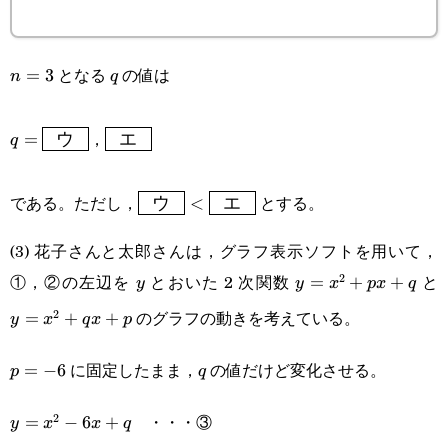
となる
の値は
n=3
=
3
q
n
q
q=\boxed{\enspace\textsf{ウ}\enspace}
\boxed{\enspace\textsf{エ}\enspace}
，
=
q
ウ
エ
\boxed{\enspace\text{ウ}\enspace}
である。ただし，
とする。
ウ
<
エ
<\boxed{\enspace\text{エ}\enspace}
(3) 花子さんと太郎さんは，グラフ表示ソフトを用いて，
①，②の左辺を
とおいた 2 次関数
と
2
y
y=x^2+px+q
=
+
+
y
y
x
p
x
q
のグラフの動きを考えている。
2
=
+
+
y
x
q
x
p
に固定したまま，
の値だけど変化させる。
p=-6
=
−
6
q
p
q
・・・③
2
y=x^2-
=
−
6
+
y
x
x
q