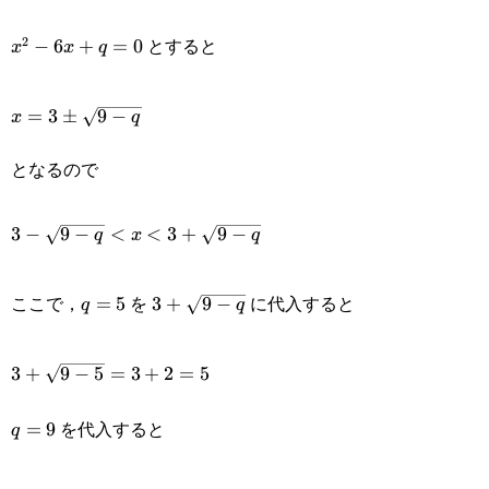
6x+q<0
とすると
2
x^2-
−
6
+
=
0
x
x
q
6x+q=0
x=3\pm\sqrt{9-
=
3
±
9
−
x
q
q}
となるので
3-\sqrt{9-q}
3
−
9
−
<
<
3
+
9
−
q
x
q
<x<3+\sqrt{9-
q=5
3+\sqrt{9-
q}
ここで，
を
に代入すると
=
5
3
+
9
−
q
q
q}
3+\sqrt{9-
3
+
9
−
5
=
3
+
2
=
5
5}=3+2=5
を代入すると
q=9
=
9
q
3+\sqrt{9-