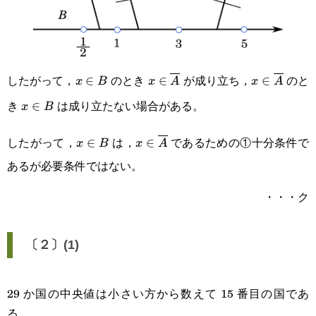
したがって，
のとき
が成り立ち，
のと
x\in
∈
x\in\overline{A}
∈
x\in\overl
∈
x
B
x
A
x
A
き
は成り立たない場合がある。
B
x\in
∈
x
B
B
したがって，
は，
であるための①十分条件で
x\in
∈
x\in\overline{A}
∈
x
B
x
A
あるが必要条件ではない。
B
・・・ク
〔２〕(1)
29 か国の中央値は小さい方から数えて 15 番目の国であ
る。