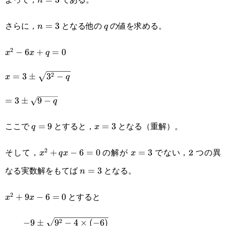
n
さらに，
となる他の
の値を求める。
n=3
=
3
q
n
q
2
x^2-
−
6
+
=
0
x
x
q
6x+q=0
x=3\pm\sqrt{3^2-
2
=
3
±
3
−
x
q
q}
=3\pm\sqrt{9-
=
3
±
9
−
q
q}
ここで
とすると，
となる（重解）。
q=9
=
9
x=3
=
3
q
x
そして，
の解が
でない，2 つの異
2
x^2+qx-
+
−
6
=
0
x=3
=
3
x
q
x
x
なる実数解をもてば
となる。
6=0
n=3
=
3
n
とすると
2
x^2+9x-
+
9
−
6
=
0
x
x
6=0
2
−
9
±
9
−
4
×
(
−
6
)
x=\cfrac{-9\pm\sqrt{9^2-