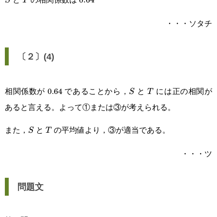
S
T
・・・ソタチ
〔２〕(4)
相関係数が 0.64 であることから，
と
には正の相関が
S
T
S
T
あると言える。よって①または③が考えられる。
また，
と
の平均値より，③が適当である。
S
T
S
T
・・・ツ
問題文