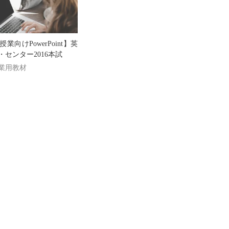
向けPowerPoint】英
センター2016本試
業用教材