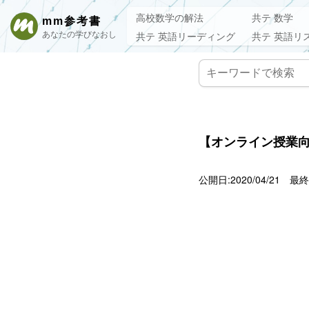
高校数学の解法
共テ 数学
mm参考書
あなたの学びなおし
共テ 英語リーディング
共テ 英語リ
【オンライン授業向け
公開日:2020/04/21
最終更