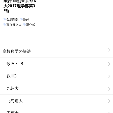
融合問題(東京都立
大2017理学部第3
問)
合成関数
数列
東京都立大
漸化式
高校数学の解法
数IA・IIB
数IIIC
九州大
北海道大
千葉大