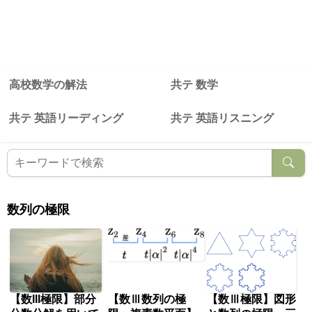
高校数学の解法
共テ 数学
共テ 英語リーディング
共テ 英語リスニング
数列の極限
【数III極限】部分
【数Ⅲ数列の極
【数Ⅲ極限】図形