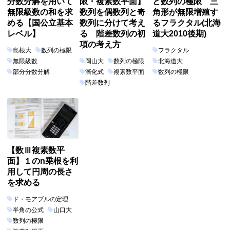
分数分解を用いて
限・複素数平面】
と数列の極限 三
無限級数の和を求
数列を偶数列と奇
角形が無限増殖す
める【国公立基本
数列に分けて考え
るフラクタル(北海
レベル】
る 階差数列の初
道大2010後期)
項の考え方
島根大
数列の極限
フラクタル
無限級数
岡山大
数列の極限
北海道大
部分分数分解
漸化式
複素数平面
数列の極限
階差数列
【数Ⅲ複素数平
面】１のn乗根を利
用して円周の長さ
を求める
ド・モアブルの定理
半角の公式
山口大
数列の極限