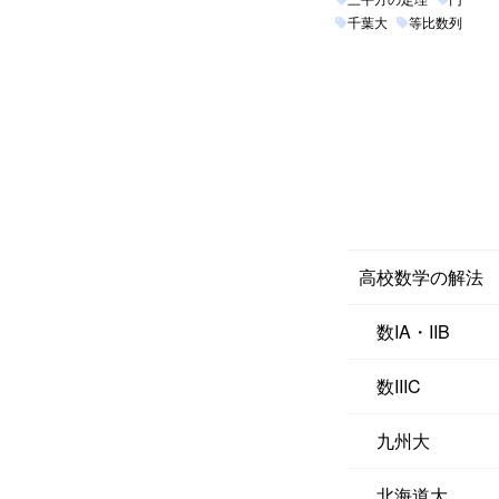
千葉大
等比数列
高校数学の解法
数IA・IIB
数IIIC
九州大
北海道大