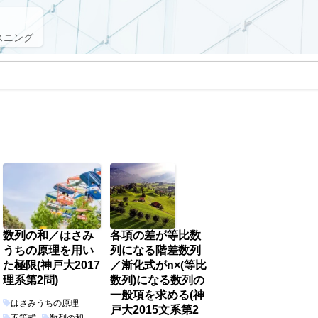
スニング
数列の和／はさみ
各項の差が等比数
うちの原理を用い
列になる階差数列
た極限(神戸大2017
／漸化式がn×(等比
理系第2問)
数列)になる数列の
一般項を求める(神
はさみうちの原理
戸大2015文系第2
不等式
数列の和