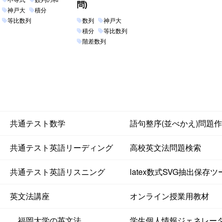
問)
神戸大
積分
等比数列
数列
神戸大
積分
等比数列
階差数列
共通テスト数学
語句整序(並べかえ)問題
共通テスト英語リーディング
高校英文法問題検索
共通テスト英語リスニング
latex数式SVG抽出保存ツ
英文法講座
オンライン授業用教材
福岡大学の英文法
学生個人情報ジェネレー