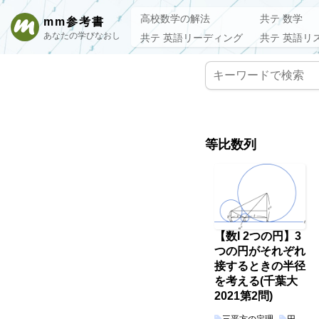
高校数学の解法
共テ 数学
mm参考書
あなたの学びなおし
共テ 英語リーディング
共テ 英語リ
等比数列
【数I 2つの円】3
つの円がそれぞれ
接するときの半径
を考える(千葉大
2021第2問)
三平方の定理
円