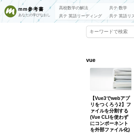
高校数学の解法
共テ 数学
mm参考書
あなたの学びなおし
共テ 英語リーディング
共テ 英語リ
vue
【Vue3でwebアプ
リをつくろう2】フ
ァイルを分割する
(Vue CLIを使わず
にコンポーネント
を外部ファイル化)