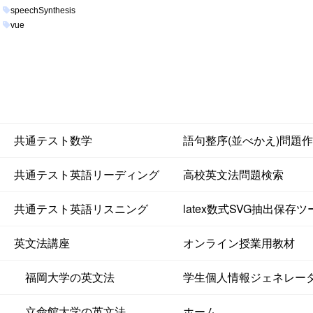
speechSynthesis
vue
共通テスト数学
語句整序(並べかえ)問題
共通テスト英語リーディング
高校英文法問題検索
共通テスト英語リスニング
latex数式SVG抽出保存ツ
英文法講座
オンライン授業用教材
福岡大学の英文法
学生個人情報ジェネレー
立命館大学の英文法
ホーム