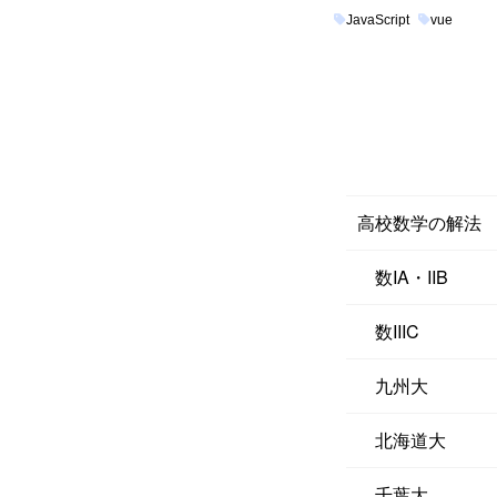
JavaScript
vue
高校数学の解法
数IA・IIB
数IIIC
九州大
北海道大
千葉大