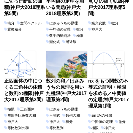
に切った断面の面
平均値の定理を用
点 Q の描く軌跡(神
積(神戸大2018理系
いる問題(神戸大
戸大2017理系第5
第5問)
2018理系第2問)
問)
積分
空間ベクトル
はさみうちの原理
媒介変数
微分
置換積分
平均値の定理
微分
神戸大
数学的帰納法
極限
漸化式
漸近線
正四面体の中につ
数列の和／はさみ
nx をもつ関数の不
くる三角柱の体積
うちの原理を用い
等式の証明・極限
と数列の極限(神戸
た極限(神戸大2017
を求める／中間値
大2017理系第3問)
理系第2問)
の定理(神戸大2017
理系第1問)
極限
正四面体
はさみうちの原理
無限等比級数の和
不等式
数列の和
sin x/xの極限
神戸大
神戸大
積分
中間値の定理
微分
等比数列の和
等比数列
極限
神戸大