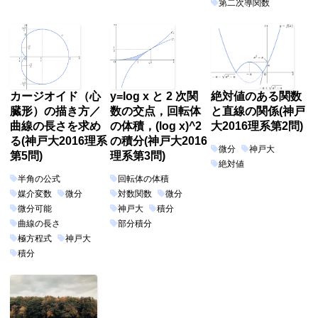
第二次導関数
カージオイド（心
y=log x と 2 次関
絶対値のある関数
臓形）の描き方／
数の交点，回転体
と直線の関係(神戸
曲線の長さを求め
の体積，(log x)^2
大2016理系第2問)
る(神戸大2016理系
の積分(神戸大2016
微分
神戸大
第5問)
理系第3問)
絶対値
半角の公式
回転体の体積
媒介変数
微分
対数関数
微分
微分可能
神戸大
積分
曲線の長さ
部分積分
極方程式
神戸大
積分