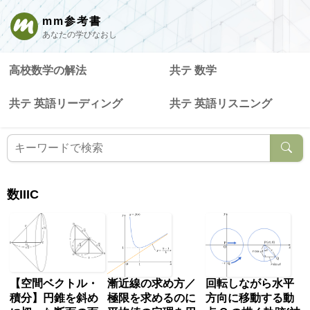
mm参考書
あなたの学びなおし
高校数学の解法
共テ 数学
共テ 英語リーディング
共テ 英語リスニング
数IIIC
【空間ベクトル・
漸近線の求め方／
回転しながら水平
積分】円錐を斜め
極限を求めるのに
方向に移動する動