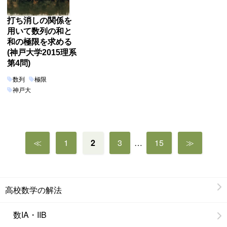
打ち消しの関係を
用いて数列の和と
和の極限を求める
(神戸大学2015理系
第4問)
数列
極限
神戸大
投
≪
1
2
3
…
15
≫
稿
の
ペ
ー
高校数学の解法
ジ
送
数IA・IIB
り