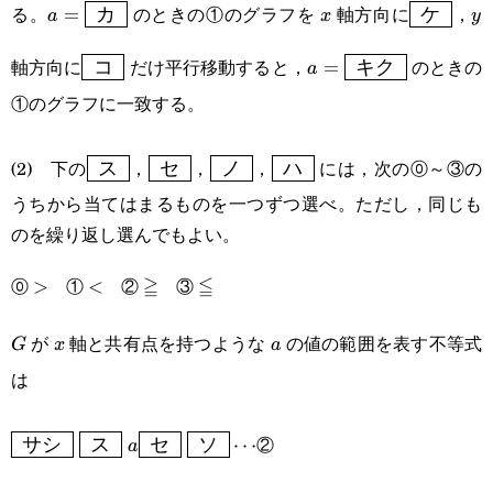
a=\boxed{\text{
x
\boxed{\
y
る。
のときの①のグラフを
軸方向に
，
\boxed{\text{ エ
=
カ
ケ
a
x
y
カ }}
ケ }}
オ }})
\boxed{\text{
a=\boxed{\text{
軸方向に
だけ平行移動すると，
のときの
コ
=
キク
a
コ }}
キク }}
①のグラフに一致する。
\boxed{\text{
\boxed{\text{
\boxed{\text{
\boxed{\text{
(2) 下の
，
，
，
には，次の⓪～③の
ス
セ
ノ
ハ
ス }}
セ }}
ノ }}
ハ }}
うちから当てはまるものを一つずつ選べ。ただし，同じも
のを繰り返し選んでもよい。
⓪
①
②
≧
③
≦
>
>
<
<
\geqq
\leqq
が
軸と共有点を持つような
の値の範囲を表す不等式
G
x
a
G
x
a
は
\boxed{\text{ サシ
②
サシ
ス
セ
ソ
⋯
a
}}\space\boxed{\text{