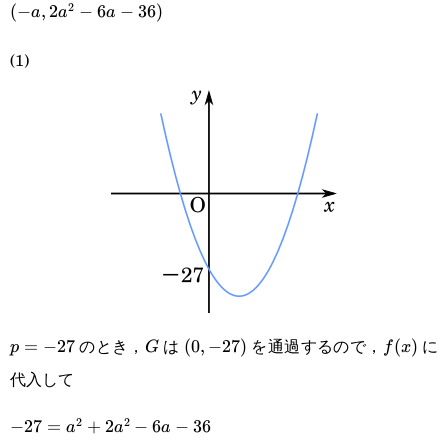
2
(-
(
−
,
2
−
6
−
36
)
a
a
a
a,2a^2-
(1)
6a-36)
のとき，
は
を通過するので，
に
p=-27
=
−
27
G
(0,-27)
(
0
,
−
27
)
f(x)
(
)
p
G
f
x
代入して
2
2
-27=a^2+2a^2-
−
27
=
+
2
−
6
−
36
a
a
a