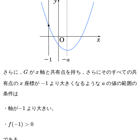
さらに，
が
軸と共有点を持ち，さらにそのすべての共
G
x
G
x
有点の
座標が
より大きくなるような
の値の範囲の
x
-1
−
1
a
x
a
条件は
・軸が
より大きい。
-1
−
1
・
f(-1)
(
−
1
)
>
0
f
> 0
である。