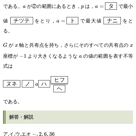
a
p
a=\boxed{\text
ス }}\space a
である。
が②の範囲にあるとき，
は，
で最小
=
タ
a
p
a
タ }}
\boxed{\text{ セ
\boxed{\text{
a=\boxed{\text{
\boxed{\text
値
をとり，
で最大値
をと
チツテ
=
ト
ナニ
a
}}\space\boxed{\text{
チツテ }}
ト }}
ナニ }}
る。
ソ }}\cdots
が
軸と共有点を持ち，さらにそのすべての共有点の
G
x
x
G
x
x
座標が
より大きくなるような
の値の範囲を表す不等
-1
−
1
a
a
式は
ヒフ
\boxed{\text{ ヌネ
ヌネ
ノ
ハ
a
ヘ
}}\space\boxed{\text{
である。
ノ }}\space a
\boxed{\text{ ハ
解答・解説
}}\cfrac{\boxed{\text{
ヒフ }}}
ア,イ,ウ,エオ
-,2,6,36
−
,
2
,
6
,
36