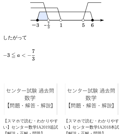
a \leqq
a > 5
6
したがって
7
-3\leqq a
≦
−
3
<
−
a
3
< -
\cfrac{7}
{3}
【スマホで読む・わかりやす
【スマホで読む・わかりやす
い】センター数学IA2019追試
い】センター数学IA2018本試
【解説・正解・問題】
【解説・正解・問題】