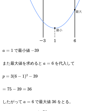
39
で最小値
a=1
=
1
-39
−
39
a
また最大値を求めると
を代入して
a=6
=
6
a
2
p=3(6-
=
3
(
6
−
1
)
−
39
p
1)^2-
=75-
=
75
−
39
=
36
39
39=36
したがって
で最大値
をとる。
a=6
=
6
36
36
a