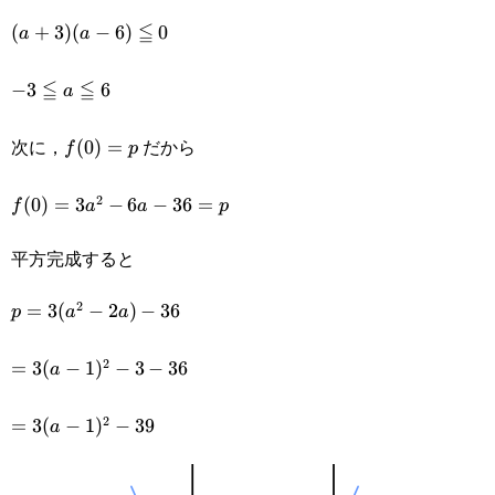
18\leqq0
≦
(a+3)
(
+
3
)
(
−
6
)
0
a
a
(a-
≦
≦
-3\leqq
−
3
6
a
6)\leqq0
a \leqq
次に，
だから
f(0)=p
(
0
)
=
f
p
6
2
f(0)=3a^2-
(
0
)
=
3
−
6
−
36
=
f
a
a
p
6a-36=p
平方完成すると
2
p=3(a^2-
=
3
(
−
2
)
−
36
p
a
a
2a)-36
2
=3(a-
=
3
(
−
1
)
−
3
−
36
a
1)^2-
2
=3(a-
=
3
(
−
1
)
−
39
a
3-36
1)^2-