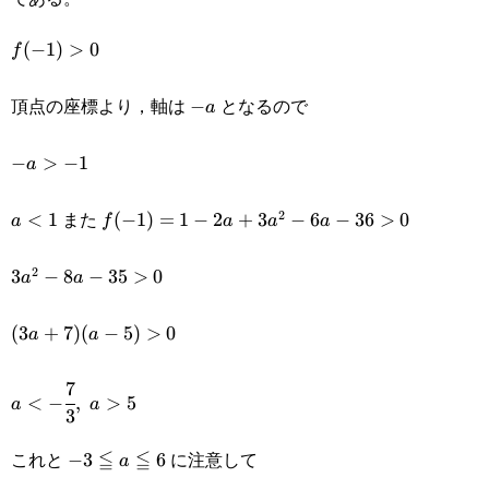
f(-1)
(
−
1
)
>
0
f
> 0
頂点の座標より，軸は
となるので
-
−
a
a
-a
−
>
−
1
a
>
また
2
a
<
1
f(-1)=1-
(
−
1
)
=
1
−
2
+
3
−
6
−
36
>
0
a
f
a
a
a
-1
<
2a+3a^2-
2
3a^2-
3
−
8
−
35
>
0
a
a
1
6a-36 >
8a-35
(3a+7)
(
3
+
7
)
(
−
5
)
>
0
0
a
a
> 0
(a-5)
7
a < -
<
−
,
>
5
a
a
> 0
3
\cfrac{7}
これと
≦
≦
に注意して
-3\leqq
−
3
6
a
{3},\space