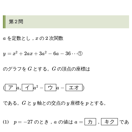
第２問
を定数とし，
の 2 次関数
a
x
a
x
①
2
2
y=x^2+2ax+3a^2-
=
+
2
+
3
−
6
−
36
⋯
y
x
a
x
a
a
6a-36\cdots
のグラフを
とする。
の頂点の座標は
G
G
G
G
(\boxed{\text{ ア
2
(
ア
,
イ
−
ウ
−
エオ
)
a
a
a
}}a,\boxed{\text{
である。
と
軸との交点の
座標を
とする。
G
y
y
p
G
y
y
p
イ }}a^2-
\boxed{\text{ ウ
p=-27
a
a=\boxed{\text{
\boxed{\tex
(1)
のとき，
の値は
，
であ
=
−
27
=
カ
キク
p
a
a
}}a-
カ }}
キク }}