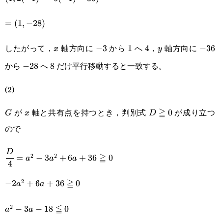
6(-1)-36)
=
=
(
1
,
−
28
)
(1,-28)
したがって，
軸方向に
から
へ
，
軸方向に
x
-3
−
3
1
1
4
4
y
-36
−
36
x
y
から
へ
だけ平行移動すると一致する。
-28
−
28
8
8
(2)
が
軸と共有点を持つとき，判別式
≧
が成り立つ
G
x
D\geqq0
0
G
x
D
ので
\cfrac{D}{4}=a^2-
D
≧
2
2
=
−
3
+
6
+
36
0
a
a
a
4
3a^2+6a+36\geqq0
≧
2
-2a^2+6a+36\geqq0
−
2
+
6
+
36
0
a
a
≦
2
a^2-3a-
−
3
−
18
0
a
a