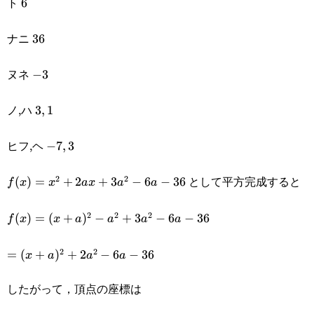
ト
6
6
ナニ
36
36
ヌネ
-3
−
3
ノ,ハ
3,1
3
,
1
ヒフ,ヘ
-7,3
−
7
,
3
として平方完成すると
2
2
f(x)=x^2+2ax+3a^2-
(
)
=
+
2
+
3
−
6
−
36
f
x
x
a
x
a
a
6a-36
2
2
2
f(x)=
(
)
=
(
+
)
−
+
3
−
6
−
36
f
x
x
a
a
a
a
(x+a)^2-
2
2
=
=
(
+
)
+
2
−
6
−
36
x
a
a
a
a^2+3a^2-
(x+a)^2+2a^2-
したがって，頂点の座標は
6a-36
6a-36