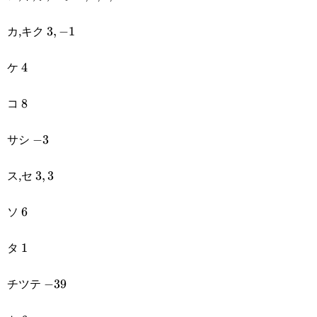
{\boxed{\text{ ヘ }}}
カ,キク
3,-1
3
,
−
1
ケ
4
4
コ
8
8
サシ
-3
−
3
ス,セ
3,3
3
,
3
ソ
6
6
タ
1
1
チツテ
-39
−
39