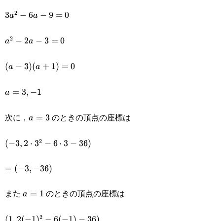
6a-36
2
3a^2-
3
−
6
−
9
=
0
a
a
6a-
2
a^2-
−
2
−
3
=
0
a
a
9=0
2a-
(a-3)
(
−
3
)
(
+
1
)
=
0
a
a
3=0
(a+1)=0
a=3,-1
=
3
,
−
1
a
次に，
のときの頂点の座標は
a=3
=
3
a
2
(-3,2\cdot3^2-
(
−
3
,
2
⋅
3
−
6
⋅
3
−
36
)
6\cdot3-36)
=
=
(
−
3
,
−
36
)
(-3,-36)
また
のときの頂点の座標は
a=1
=
1
a
2
(1,2(-1)^2-
(
1
,
2
(
−
1
)
−
6
(
−
1
)
−
36
)