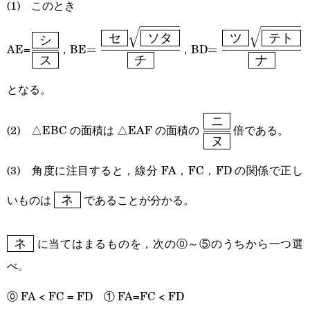
(1) このとき
}}}
\cfrac{\boxed{\text{
=\cfrac{\boxed{\text{
=\cfrac{\boxed{\
セ
ソタ
ツ
テト
シ
AE=
，BE
，BD
=
=
ス
チ
ナ
シ }}}
セ
ツ
{\boxed{\text{ ス
}}\sqrt{\boxed{\text{
}}\sqrt{\boxed{\t
となる。
}}}
ソタ }}}}
テト }}
ニ
\cfrac{\boxed{\tex
(2) △EBC の面積は △EAF の面積の
倍である。
{\boxed{\text{ チ }}}
{\boxed{\text{ ナ
ヌ
ニ }}
(3) 角度に注目すると，線分 FA，FC，FD の関係で正し
{\boxed{\text{
\boxed{\text{
}}}
いものは
であることが分かる。
ネ
ネ }}
\boxed{\text{
に当てはまるものを，次の⓪～⑤のうちから一つ選
ネ
ネ }}
べ。
⓪ FA < FC = FD ① FA=FC < FD