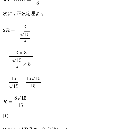
8
{8}
次に，正弦定理より
2
2R=\cfrac{2}
2
=
R
15
{\enspace\cfrac{\sqrt{15}}
8
{8}\enspace}
2
×
8
=\cfrac{2\times8}
=
15
{\enspace\cfrac{\sqrt{15}}
×
8
8
{8}\times8\enspace}
16
16
15
=\cfrac{16}
=
=
15
15
{\sqrt{15}}=\cfrac{16\sqrt{15}}
8
15
R=\cfrac{8\sqrt{15}}
{15}
=
R
15
{15}
(1)