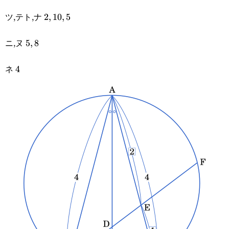
ツ,テト,ナ
2,10,5
2
,
10
,
5
ニ,ヌ
5,8
5
,
8
ネ
4
4