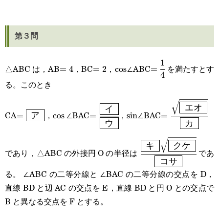
第３問
1
=4
=2
\cos
=\cfrac{1}
△ABC は，AB
，BC
，
∠ABC
を満たすとす
=
4
=
2
c
o
s
=
4
{4}
る。このとき
=\boxed{\text{
\cos⁡
=\cfrac{\boxed{\text{
\sin
=\cfrac{\sqrt
エオ
イ
CA
，
∠BAC
，
∠BAC
=
ア
c
o
s
=
s
i
n
=
ウ
カ
ア }}
イ }}}{\boxed{\text{
エオ }}}}{\bo
ウ }}}
}}}
\cfrac{\boxed{\text
キ
クケ
であり，△ABC の外接円 O の半径は
であ
コサ
キ
る。 ∠ABC の二等分線と ∠BAC の二等分線の交点を D，
}}\sqrt{\boxed{\te
直線 BD と辺 AC の交点を E，直線 BD と円 O との交点で
クケ }}}
B と異なる交点を F とする。
{\boxed{\text{ 