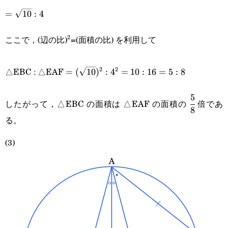
=\sqrt{10}:4
=
10
:
4
ここで，(辺の比)
=(面積の比) を利用して
2
^2
=
△EBC : △EAF
2
2
=
(
10
)
:
4
=
10
:
16
=
5
:
8
(\sqrt{10})^2:4^2=10:16=5:8
5
\cfrac{5}
したがって，△EBC の面積は △EAF の面積の
倍であ
8
{8}
る。
(3)