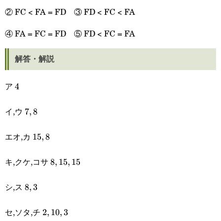
② FC < FA = FD ③ FD < FC < FA
④ FA = FC = FD ⑤ FD < FC = FA
解答・解説
ア
4
4
イ,ウ
7,8
7
,
8
エオ,カ
15,8
15
,
8
キ,クケ,コサ
8,15,15
8
,
15
,
15
シ,ス
8,3
8
,
3
セ,ソタ,チ
2,10,3
2
,
10
,
3