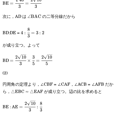
=\cfrac{\sqrt{40}}
BE
=
=
3
3
{3}=\cfrac{2\sqrt{10}}
次に，AD は
の二等分線だから
\angle\text{BAC}
∠
BAC
{3}
8
4:\cfrac{8}
BD:DE =
4
:
=
3
:
2
3
{3}=3:2
が成り立つ。よって
2
10
3
2
10
=\cfrac{2\sqrt{10}}
BD
=
×
=
3
5
5
{3}\times\cfrac{3}
(2)
{5}=\cfrac{2\sqrt{10}}
円周角の定理より，∠CBF = ∠CAF，∠ACB = ∠AFB だか
{5}
ら，△EBC ∽ △EAF が成り立つ。辺の比を求めると
2
10
8
=\cfrac{2\sqrt{10}}
BE : AE
=
:
3
3
{3}:\cfrac{8}{3}