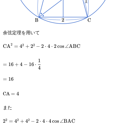
余弦定理を用いて
2
2
2
\text{CA}^2=4^2+2^2-
CA
=
4
+
2
−
2
⋅
4
⋅
2
c
o
s
∠
ABC
2\cdot4\cdot2\cos\angle\text{ABC}
1
=16+4-
=
16
+
4
−
16
⋅
4
16\cdot\cfrac{1}
=16
=
16
{4}
CA
=4
=
4
また
2
2
2
2^2=4^2+4^2-
2
=
4
+
4
−
2
⋅
4
⋅
4
c
o
s
∠
BAC