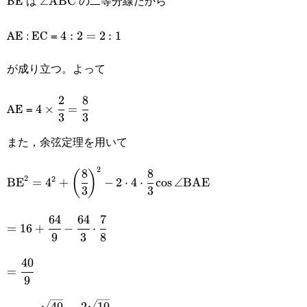
BE は
の二等分線だから
\angle{\text{ABC}}
∠
ABC
AE : EC =
4:2=2:1
4
:
2
=
2
:
1
が成り立つ。よって
2
8
4\times\cfrac{2}
AE =
4
×
=
3
3
{3}=\cfrac{8}
また，余弦定理を用いて
{3}
2
8
8
\text{BE}^2=4^2+\bigg(\cfrac{8}
(
)
2
2
BE
=
4
+
−
2
⋅
4
⋅
c
o
s
∠
BAE
3
3
{3}\bigg)^2-2\cdot4\cdot\cfrac{8}
64
64
7
=16+\cfrac{64}
{3}\cos\angle\text{BAE}
=
16
+
−
⋅
9
3
8
{9}-\cfrac{64}
40
=\cfrac{40}
{3}\cdot\cfrac{7}
=
9
{9}
{8}
40
2
10