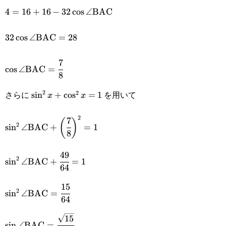
2\cdot4\cdot4\cos\angle{\text{BAC}}
4=16+16-
4
=
16
+
16
−
32
c
o
s
∠
BAC
32\cos\angle\text{BAC}
32\cos\angle\text{BAC}=28
32
c
o
s
∠
BAC
=
28
7
\cos\angle{\text{BAC}}=\cfrac{7}
c
o
s
∠
BAC
=
8
{8}
2
さらに
を用いて
2
\sin^2
s
i
n
+
c
o
s
=
1
x
x
x+\cos^2
2
7
\sin^2\angle\text{BAC}+\bigg(\cfrac{7}
(
)
2
s
i
n
∠
BAC
+
=
1
x=1
8
{8}\bigg)^2=1
49
\sin^2\angle\text{BAC}+\cfrac{49}
2
s
i
n
∠
BAC
+
=
1
64
{64}=1
15
\sin^2\angle\text{BAC}=\cfrac{15}
2
s
i
n
∠
BAC
=
64
{64}
15
\sin\angle\text{BAC}=\cfrac{\sqrt{15}}
s
i
n
∠
BAC
=