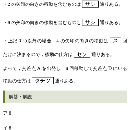
\boxed{\text{
・2 の矢印の向きの移動を含むものは
通りある。
サシ
サシ }}
\boxed{\text{
・6 の矢印の向きの移動を含むものも
通りある。
サシ
サシ }}
\boxed{
・上記 3 つ以外の場合，4 の矢印の向きの移動は
回
ス
ス }}
\boxed{\text{
だけに決まるので，移動の仕方は
通りある。
セソ
セソ }}
よって，交差点 A を出発し，6 回移動して交差点 D にいる
\boxed{\text{
移動の仕方は
通りある。
タチツ
タチツ }}
解答・解説
ア
6
6
イ
6
6