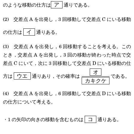
\boxed{\text{
のような移動の仕方は
通りである。
ア
ア }}
(2) 交差点 A を出発し，3 回移動して交差点 C にいる移動
\boxed{\text{
の仕方は
通りある。
イ
イ }}
(3) 交差点 A を出発し，6 回移動することを考える。この
とき，交差点 A を出発し，3 回の移動が終わった時点で交
差点 C にいて，次に 3 回移動して交差点 D にいる移動の仕
オ
\boxed{\text{
\cfrac{\boxed{\text{
方は
通りあり，その確率は
である。
ウエ
カキクケ
ウエ }}
オ }}}
(4) 交差点 A を出発し，6 回移動して交差点 D にいる移動
{\boxed{\text{ カキ
の仕方について考える。
クケ }}}
\boxed{\text{
・1 の矢印の向きの移動を含むものは
通りある。
コ
コ }}