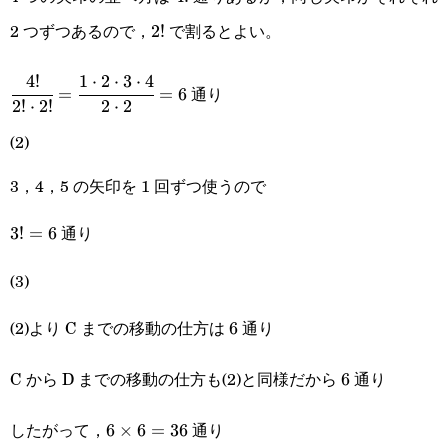
2 つずつあるので，
で割るとよい。
2!
2
!
4
!
1
⋅
2
⋅
3
⋅
4
\cfrac{4!}
通り
=
=
6
2
!
⋅
2
!
2
⋅
2
{2!\cdot2!}=\cfrac{1\cdot2\cdot3\cdot4}
(2)
{2\cdot2}=6
3，4，5 の矢印を 1 回ずつ使うので
通り
3!=6
3
!
=
6
(3)
(2)より C までの移動の仕方は
通り
6
6
C から D までの移動の仕方も(2)と同様だから
通り
6
6
したがって，
通り
6\times6=36
6
×
6
=
36