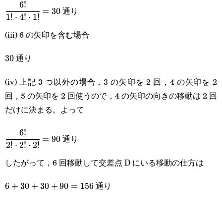
6
!
\cfrac{6!}
通り
=
30
1
!
⋅
4
!
⋅
1
!
{1!\cdot4!\cdot1!}=30
(iii) 6 の矢印を含む場合
通り
30
30
(iv) 上記 3 つ以外の場合，3 の矢印を 2 回，4 の矢印を 2
回，5 の矢印を 2 回使うので，4 の矢印の向きの移動は 2 回
だけに決まる。よって
6
!
\cfrac{6!}
通り
=
90
2
!
⋅
2
!
⋅
2
!
{2!\cdot2!\cdot2!}=90
したがって，6 回移動して交差点 D にいる移動の仕方は
通り
6+30+30+90=156
6
+
30
+
30
+
90
=
156