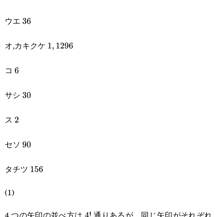
ウエ
36
36
オ,カキクケ
1,1296
1
,
1296
コ
6
6
サシ
30
30
ス
2
2
セソ
90
90
タチツ
156
156
(1)
4 つの矢印の並べ方は
通りあるが，同じ矢印がそれぞれ
4!
4
!