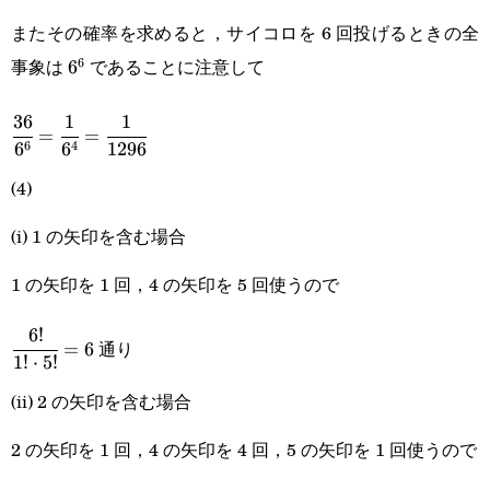
またその確率を求めると，サイコロを 6 回投げるときの全
事象は
であることに注意して
6
6^6
6
36
1
1
\cfrac{36}
=
=
6
4
6
6
1296
{6^6}=\cfrac{1}
(4)
{6^4}=\cfrac{1}
(i) 1 の矢印を含む場合
{1296}
1 の矢印を 1 回，4 の矢印を 5 回使うので
6
!
\cfrac{6!}
通り
=
6
1
!
⋅
5
!
{1!\cdot5!}=6
(ii) 2 の矢印を含む場合
2 の矢印を 1 回，4 の矢印を 4 回，5 の矢印を 1 回使うので