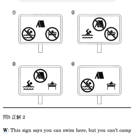
問5 正解 2
W
: This sign says you can swim here, but you can’t camp