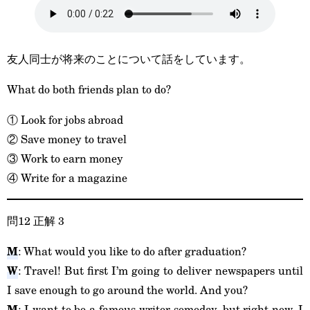
友人同士が将来のことについて話をしています。
What do both friends plan to do?
① Look for jobs abroad
② Save money to travel
③ Work to earn money
④ Write for a magazine
問12 正解 3
M
: What would you like to do after graduation?
W
: Travel! But first I’m going to deliver newspapers until
I save enough to go around the world. And you?
M
: I want to be a famous writer someday, but right now, I