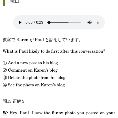
問13
教室で Karen が Paul と話をしています。
What is Paul likely to do first after this conversation?
① Add a new post to his blog
② Comment on Karen’s blog
③ Delete the photo from his blog
④ See the photo on Karen’s blog
問13 正解 3
W
: Hey, Paul. I saw the funny photo you posted on your