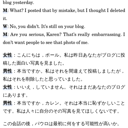
blog yesterday.
M
: What? I posted that by mistake, but I thought I deleted
it.
W
: No, you didn’t. It’s still on your blog.
M
: Are you serious, Karen? That’s really embarrassing. I
don’t want people to see that photo of me.
女性
：こんにちは，ポール。私は昨日あなたがブログに投
稿した面白い写真を見ました。
男性
：本当ですか。私はそれを間違えて投稿しましたが，
私はそれを削除したと思っていました。
女性
：いいえ，していません。それはまだあなたのブログ
にあります。
男性
：本当ですか，カレン。それは本当に恥ずかしいこと
です。私は人々に自分のその写真を見てほしくないです。
この会話の後，パウロは最初に何をする可能性が高いか。