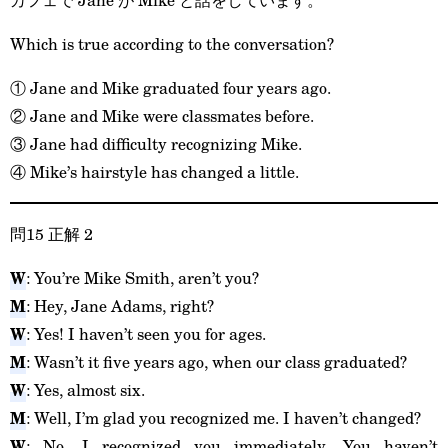
Which is true according to the conversation?
① Jane and Mike graduated four years ago.
② Jane and Mike were classmates before.
③ Jane had difficulty recognizing Mike.
④ Mike’s hairstyle has changed a little.
問15 正解 2
W
: You’re Mike Smith, aren’t you?
M
: Hey, Jane Adams, right?
W
: Yes! I haven’t seen you for ages.
M
: Wasn’t it five years ago, when our class graduated?
W
: Yes, almost six.
M
: Well, I’m glad you recognized me. I haven’t changed?
W
: No, I recognized you immediately. You haven’t