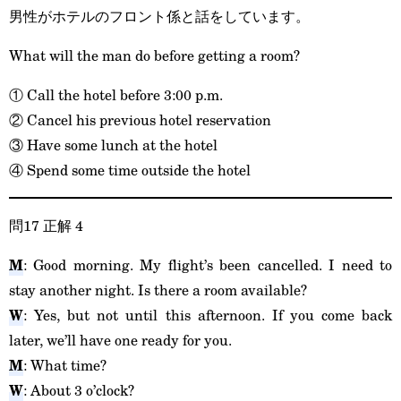
男性がホテルのフロント係と話をしています。
What will the man do before getting a room?
① Call the hotel before 3:00 p.m.
② Cancel his previous hotel reservation
③ Have some lunch at the hotel
④ Spend some time outside the hotel
問17 正解 4
M
: Good morning. My flight’s been cancelled. I need to
stay another night. Is there a room available?
W
: Yes, but not until this afternoon. If you come back
later, we’ll have one ready for you.
M
: What time?
W
: About 3 o’clock?