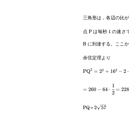
三角形は，各辺の比
点 P は毎秒 1 の速
B に到達する。ここか
余弦定理より
2
2
2
\text{PQ}^2=2^2+
PQ
=
2
+
1
6
−
2
⋅
2\cdot 2\cdot 16
1
=260-
=
260
−
64
⋅
=
22
60\degree
2
64\cdot\cfrac{1}
2\sqrt{57}
{2}=228
PQ＝
2
57