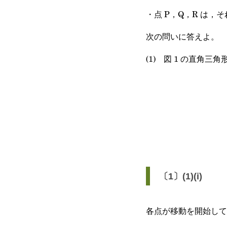
・点 P，Q，R は，
次の問いに答えよ。
(1) 図 1 の直角三角
〔1〕(1)(i)
各点が移動を開始してから