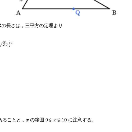
Rの長さは，三平方の定理より
2
3
)
x
あることと，
の範囲 0 ≦
≦ 10 に注意する。
^2
x
x
x
x