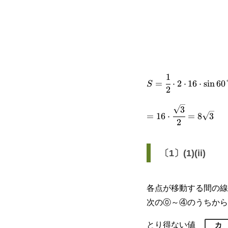
1
S=\cfrac{1}
=
⋅
2
⋅
16
⋅
s
i
n
60
S
2
{2}\cdot
3
=16\cdot\cfrac{\sq
2\cdot
=
16
⋅
=
8
3
2
{2}=8\sqrt{3}
16\cdot\sin
60\degree
〔1〕(1)(ii)
各点が移動する間の線
次の⓪～④のうちから
とり得ない値
カ