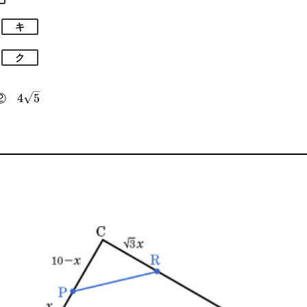
キ
ク
{3}
4\sqrt{5}
②
4
5
{3}