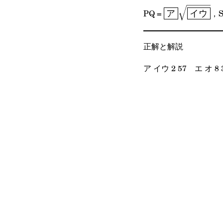
\boxed{\text
PQ =
，S
ア
イウ
ウ}}}
正解と解説
ア イウ 2 57 エ オ 8 