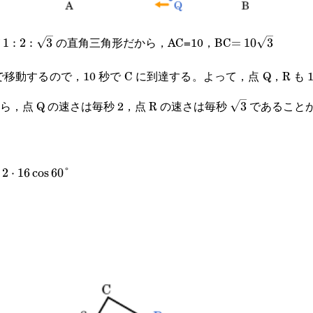
1:2:\sqrt{3}
=10\sqrt{3}
が
の直角三角形だから，AC=10，BC
1
:
2
:
3
=
10
3
さで移動するので，10 秒で C に到達する。よって，点 Q，R も 
\sqrt{3}
ら，点 Q の速さは毎秒 2，点 R の速さは毎秒
であること
3
16^2-
2
⋅
16
c
o
s
60°
\cos
8