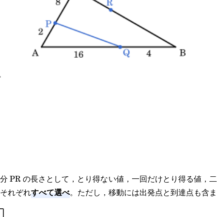
°
rt{3}}
分 PR の長さとして，とり得ない値，一回だけとり得る値，
すべて選べ
それぞれ
。ただし，移動には出発点と到達点も含ま