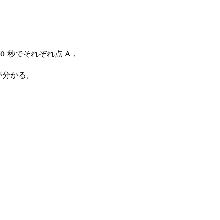
10 秒でそれぞれ点 A，
が分かる。