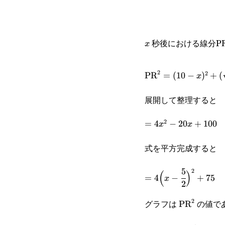
秒後における線分P
x
x
\text{PR}^2=
2
2
PR
=
(
10
−
)
+
(
x
(10-x)^2+
展開して整理すると
(\sqrt{3}x)^2
2
=4x^2-
=
4
−
20
+
100
x
x
20x+100
式を平方完成すると
5
=4\Big(x-
2
(
)
=
4
−
+
75
x
2
\cfrac{5}
2
グラフは
の値で
\text{PR}
PR
{2}\Big)^2+75