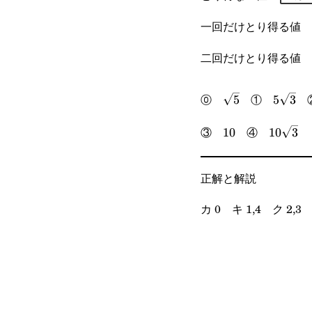
一回だけとり得る値
二回だけとり得る値
\sqrt{5}
5\sqrt
⓪
①
5
5
3
10
10\sqrt
③
④
10
10
3
正解と解説
カ 0 キ 1,4 ク 2,3