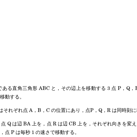
 である直角三角形 ABC と，その辺上を移動する 3 点 P，Q
移動する。
 はそれぞれ点 A，B，C の位置にあり，点P，Q，R は同時刻
を，点 Q は辺 BA 上を，点 R は辺 CB 上を，それぞれ向き
点 P は毎秒 1 の速さで移動する。