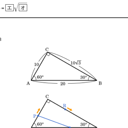
{ア}}\sqrt{\boxed{\text{イ
\boxed{\text{エ}}\sqrt{\boxed{\text{オ}}}
 =
エ
オ
3