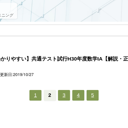
スニング
かりやすい】共通テスト試行H30年度数学IA【解説・
新日:2019/10/27
1
2
3
4
5