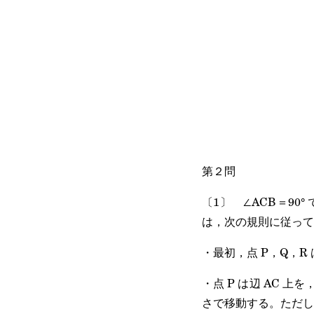
第２問
〔1〕 ∠ACB＝90°
は，次の規則に従って
・最初，点 P，Q，R
・点 P は辺 AC 上
さで移動する。ただし，