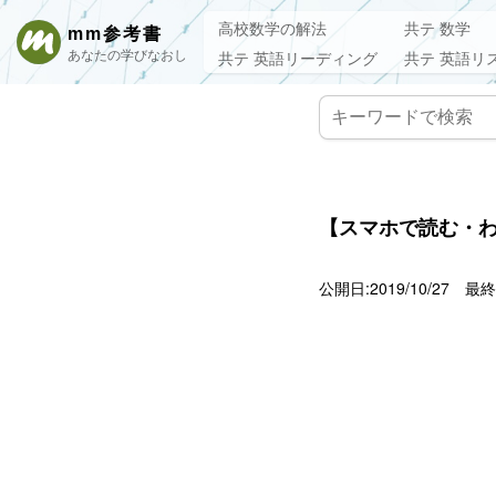
高校数学の解法
共テ 数学
mm参考書
あなたの学びなおし
共テ 英語リーディング
共テ 英語リ
【スマホで読む・わ
公開日:2019/10/27
最終更