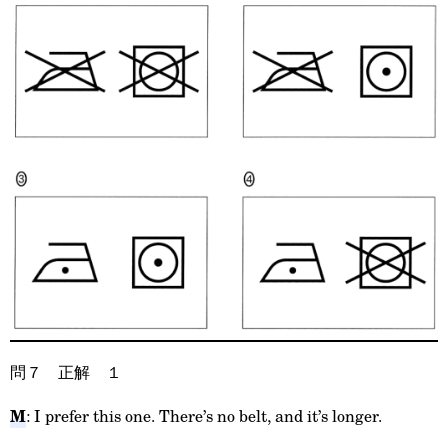
問７ 正解 １
M
: I prefer this one. There’s no belt, and it’s longer.