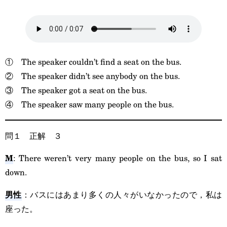
① The speaker couldn’t find a seat on the bus.
② The speaker didn’t see anybody on the bus.
③ The speaker got a seat on the bus.
④ The speaker saw many people on the bus.
問１ 正解 ３
M
: There weren’t very many people on the bus, so I sat
down.
男性
：バスにはあまり多くの人々がいなかったので，私は
座った。