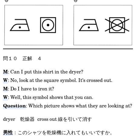
問１０ 正解 ４
M
: Can I put this shirt in the dryer?
W
: No, look at the square symbol. It’s crossed out.
M
: Do I have to iron it?
W
: Well, this symbol shows that you can.
Question
: Which picture shows what they are looking at?
dryer 乾燥器 cross out 線を引いて消す
男性
：このシャツを乾燥機に入れてもいいですか。