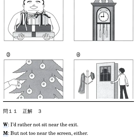
問１１ 正解 ３
W
: I’d rather not sit near the exit.
M
: But not too near the screen, either.