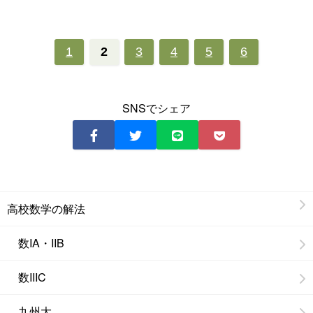
1
2
3
4
5
6
SNSでシェア
高校数学の解法
数IA・IIB
数IIIC
九州大