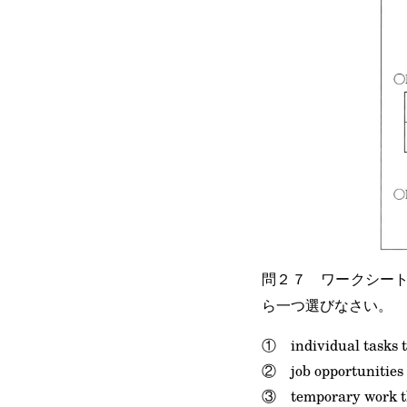
問２７ ワークシー
ら一つ選びなさい。
① individual tasks th
② job opportunities t
③ temporary work th