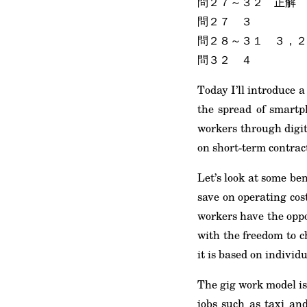
問２７～３２ 正解
問２７ ３
問２８～３１ ３，２
問３２ ４
Today I’ll introduce 
the spread of smartp
workers through digit
on short-term contrac
Let’s look at some be
save on operating cos
workers have the oppo
with the freedom to c
it is based on individ
The gig work model is
jobs such as taxi and