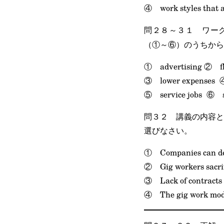
④ work styles that ar
問２８～３１ ワー
（①～⑥）のうちから
① advertising ② fle
③ lower expenses ④
⑤ service jobs ⑥ s
問３２ 講義の内容と
選びなさい。
① Companies can dev
② Gig workers sacrifi
③ Lack of contracts 
④ The gig work model 