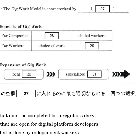
トの空欄
に入れるのに最も適切なものを，四つの選択
27
at must be completed for a regular salary
hat are open for digital platform developers
at is done by independent workers