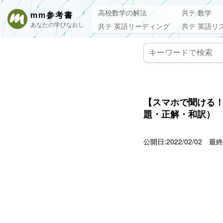
高校数学の解法
共テ 数学
mm参考書
あなたの学びなおし
共テ 英語リーディング
共テ 英語リ
【スマホで聞ける！
題・正解・和訳）
公開日:2022/02/02
最終更