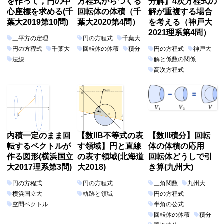
を作って，円の中
方程式からつくる
分解】4次方程式の
心座標を求める(千
回転体の体積（千
解が重複する場合
葉大2019第10問)
葉大2020第4問）
を考える（神戸大
2021理系第4問）
三平方の定理
円の方程式
千葉大
円の方程式
千葉大
回転体の体積
積分
円の方程式
神戸大
法線
解と係数の関係
高次方程式
内積一定のまま回
【数IIB不等式の表
【数III積分】回転
転するベクトルが
す領域】円と直線
体の体積の応用
作る図形(横浜国立
の表す領域(北海道
回転体どうしで引
大2017理系第3問)
大2018)
き算(九州大)
円の方程式
円の方程式
三角関数
九州大
横浜国立大
軌跡と領域
円の方程式
空間ベクトル
半角の公式
回転体の体積
積分