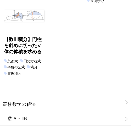
置換積分
【数Ⅲ積分】円柱
を斜めに切った立
体の体積を求める
京都大
円の方程式
半角の公式
積分
置換積分
高校数学の解法
数IA・IIB