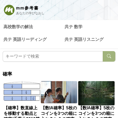
mm参考書
あなたの学びなおし
高校数学の解法
共テ 数学
共テ 英語リーディング
共テ 英語リスニング
確率
【確率】数直線上
【数IA確率】5枚の
【数IA確率】5枚の
を移動する動点と
コインを3つの箱に
コインを3つの箱に