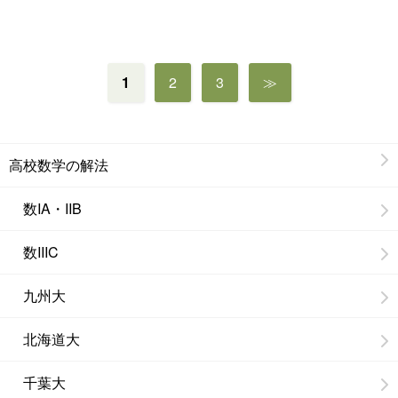
投
1
2
3
≫
稿
の
ペ
ー
高校数学の解法
ジ
送
数IA・IIB
り
数IIIC
九州大
北海道大
千葉大