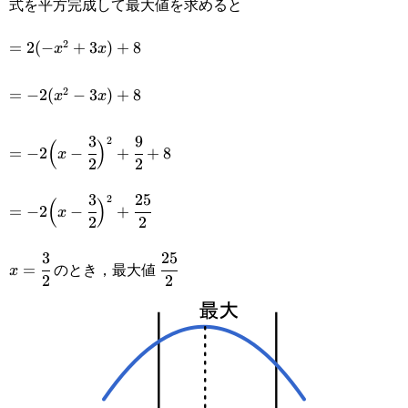
式を平方完成して最大値を求めると
x)
2
=2(-
=
2
(
−
+
3
)
+
8
x
x
x^2+3x)+8
2
=-2(x^2-
=
−
2
(
−
3
)
+
8
x
x
3x)+8
3
9
=-2\Big(x-\cfrac{3}
2
(
)
=
−
2
−
+
+
8
x
2
2
{2}\Big)^2+\cfrac{9}
3
25
=-2\Big(x-\cfrac{3}
2
(
)
{2}+8
=
−
2
−
+
x
2
2
{2}\Big)^2+\cfrac{25}
3
25
x=\cfrac{3}
\cfrac{25}
{2}
のとき，最大値
=
x
2
2
{2}
{2}