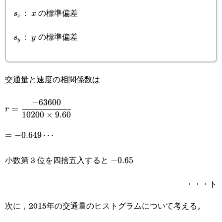
s_x
x
：
の標準偏差
s
x
x
s_y
y
：
の標準偏差
s
y
y
交通量と速度の相関係数は
−
63600
r=\cfrac{-63600}
=
r
10200
×
9.60
{10200\times9.60}
=-0.649\cdots
=
−
0.649
⋯
小数第 3 位を四捨五入すると
-0.65
−
0.65
・・・ト
次に，2015年の交通量のヒストグラムについて考える。