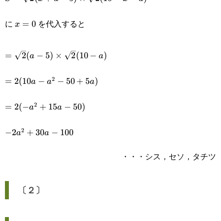
(x+a-
に
を代入すると
x=0
=
0
x
5)\times\sqrt{2}
(10-x-a)
=\sqrt{2}(a-
=
2
(
−
5
)
×
2
(
10
−
)
a
a
5)\times\sqrt{2}
2
=2(10a-
=
2
(
10
−
−
50
+
5
)
a
a
a
(10-a)
a^2-
2
=2(-
=
2
(
−
+
15
−
50
)
a
a
50+5a)
a^2+15a-
2
-2a^2+30a-
−
2
+
30
−
100
a
a
50)
100
・・・シス，セソ，タチツ
〔２〕