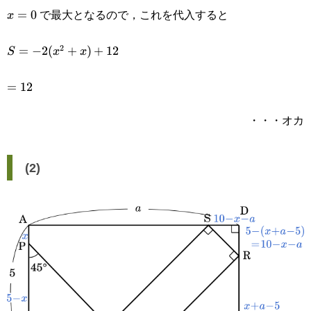
で最大となるので，これを代入すると
x=0
=
0
x
2
S=-2(x^2+x)+12
=
−
2
(
+
)
+
12
S
x
x
=12
=
12
・・・オカ
(2)