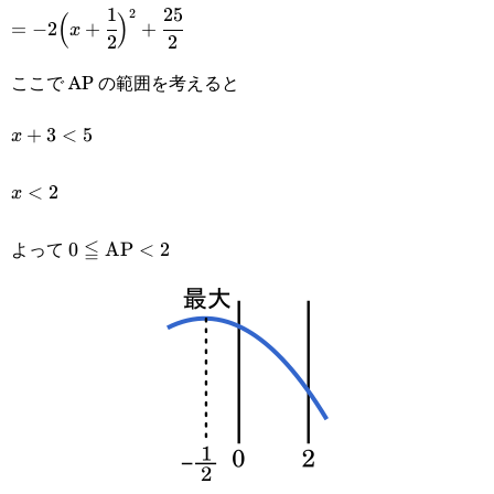
1
25
=-2\Big(x+\cfrac{1}
2
(
)
{2}+12
=
−
2
+
+
x
2
2
{2}\Big)^2+\cfrac{25}
ここで AP の範囲を考えると
{2}
x+3<5
+
3
<
5
x
x<2
<
2
x
よって
≦
0\leqq\text{AP}
0
AP
<
2
<2