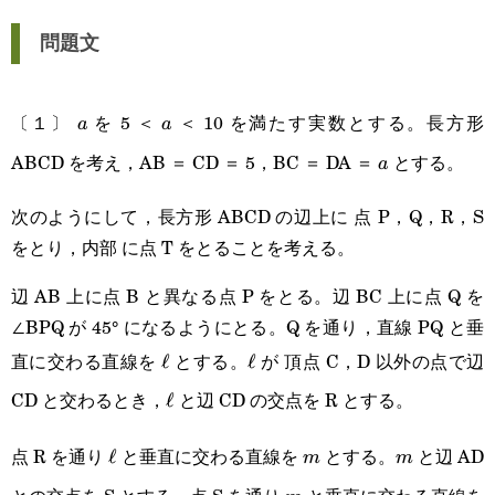
問題文
〔１〕
を 5 ＜
＜ 10 を満たす実数とする。長方形
a
a
a
a
ABCD を考え，AB ＝ CD ＝ 5，BC ＝ DA ＝
とする。
a
a
次のようにして，長方形 ABCD の辺上に 点 P，Q，R，S
をとり，内部 に点 T をとることを考える。
辺 AB 上に点 B と異なる点 P をとる。辺 BC 上に点 Q を
∠BPQ が 45° になるようにとる。Q を通り，直線 PQ と垂
直に交わる直線を
とする。
が 頂点 C，D 以外の点で辺
\ell
ℓ
\ell
ℓ
CD と交わるとき，
と辺 CD の交点を R とする。
\ell
ℓ
点 R を通り
と垂直に交わる直線を
とする。
と辺 AD
\ell
ℓ
m
m
m
m