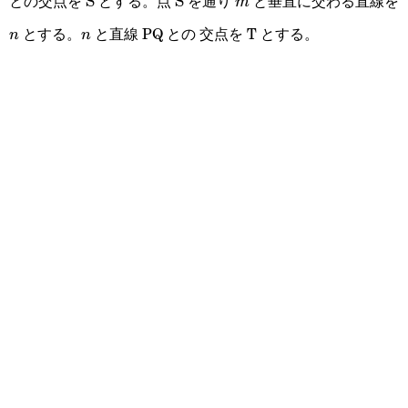
との交点を S とする。点 S を通り
と垂直に交わる直線を
m
m
とする。
と直線 PQ との 交点を T とする。
n
n
n
n