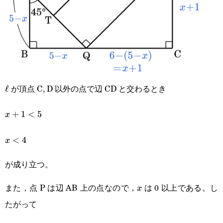
が頂点 C, D 以外の点で辺 CD と交わるとき
\ell
ℓ
x+1<5
+
1
<
5
x
x<4
<
4
x
が成り立つ。
また，点 P は辺 AB 上の点なので，
は 0 以上である。し
x
x
たがって