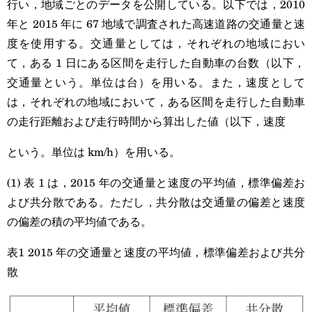
行い，地域ごとのデータを公開している。以下では，2010
\boxed{\textsf{タチ
年と 2015 年に 67 地域で調査された高速道路の交通量と速
ツ}}
度を使用する。交通量としては，それぞれの地域におい
て，ある 1 日にある区間を走行した自動車の台数（以下，
交通量という。単位は台）を用いる。また，速度として
は，それぞれの地域において，ある区間を走行した自動車
の走行距離および走行時間から算出した値（以下，速度
という。単位は km/h）を用いる。
(1) 表 1 は，2015 年の交通量と速度の平均値，標準偏差お
よび共分散である。ただし，共分散は交通量の偏差と速度
の偏差の積の平均値である。
表1 2015 年の交通量と速度の平均値，標準偏差および共分
散