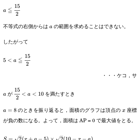
15
a\leqq\cfrac{15}
≦
a
2
{2}
不等式の右側からは
の範囲を求めることはできない。
a
a
したがって
15
5<a\leqq\cfrac{15}
≦
5
<
a
2
{2}
・・・ケコ，サ
15
a
\cfrac{15}
が
を満たすとき
<
<
10
a
a
2
{2}<a<10
のときを振り返ると，面積のグラフは頂点の
座標
a=8
=
8
x
a
x
が負の数になる。よって，面積は AP = 0 で最大値をとる。
S=\sqrt{2}
=
2
(
+
−
5
)
×
2
(
10
−
−
)
S
x
a
x
a