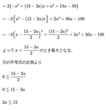
x^2-
(10-x-a)
2
2
=2\{-x^2+(15-
=
2
{
−
+
(
15
−
2
)
+
+
15
−
50
}
x
a
x
a
a
ax+10a-
2a)x+a^2+15a-
{
}
2
2
=-2\Big\{x^2-(15-
=
−
2
−
(
15
−
2
)
+
2
+
30
−
100
ax-a^2-
x
a
x
a
a
50\}
2a)x\Big\}+2a^2+30a-
50+5x+5a)
2
15
−
2
(
15
−
2
)
=-2\Big(x-\cfrac{15-
2
a
a
(
)
2
=
−
2
−
+
+
2
+
30
−
100
x
a
a
100
2
2
2a}
15
−
2
x=\cfrac{15-
a
{2}\Big)^2+\cfrac{(15-
よって
のとき最大となる。
=
x
2
2a}{2}
2a)^2}{2}+2a^2+30a-
①の不等式の左側より
100
15
−
2
0\leqq
a
≦
0
2
\cfrac{15-
≦
0\leqq15-
0
15
−
2
a
2a}{2}
2a
≦
2a\leqq15
2
15
a