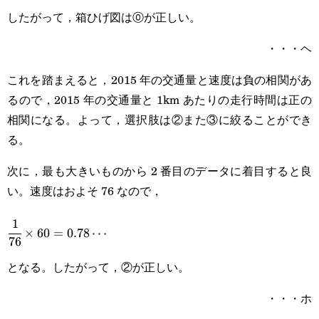
したがって，箱ひげ図は⓪が正しい。
・・・ヘ
これを踏まえると，2015 年の交通量と速度は負の相関があ
るので，2015 年の交通量と 1km あたりの走行時間は正の
相関になる。よって，選択肢は②また③に絞ることができ
る。
次に，最も大きいものから 2 番目のデータに着目すると良
い。速度はおよそ 76 なので，
1
\cfrac{1}
×
60
=
0.78
⋯
76
{76}\times60=0.78\cdots
となる。したがって，②が正しい。
・・・ホ