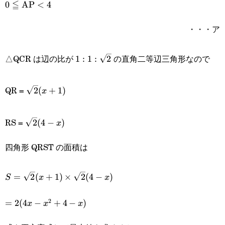
≦
0\leqq\text{AP}
0
AP
<
4
<4
・・・ア
1:1:\sqrt{2}
△QCR は辺の比が
の直角二等辺三角形なので
1
:
1
:
2
\sqrt{2}
QR =
2
(
+
1
)
x
(x+1)
\sqrt{2}
RS =
2
(
4
−
)
x
(4-x)
四角形 QRST の面積は
S=\sqrt{2}
=
2
(
+
1
)
×
2
(
4
−
)
S
x
x
(x+1)\times\sqrt{2}
2
=2(4x-
=
2
(
4
−
+
4
−
)
x
x
x
(4-x)
x^2+4-