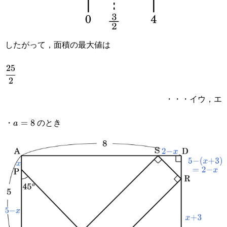
したがって，面積の最大値は
25
\cfrac{25}
2
{2}
・・・イウ，エ
・
のとき
a=8
=
8
a