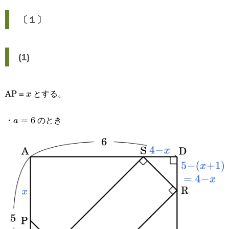
〔１〕
(1)
AP =
とする。
x
x
・
のとき
a=6
=
6
a