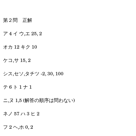
第２問 正解
ア 4 イ ウ,エ 25, 2
オカ 12 キク 10
ケコ,サ 15, 2
シス,セソ,タチツ -2, 30, 100
テ 6 ト 1 ナ 1
ニ,ヌ 1,5 (解答の順序は問わない)
ネノ 57 ハ 3 ヒ 2
フ 2 ヘ,ホ 0, 2