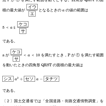
イウ
\cfrac{\boxed{\text{イ
a
積の最大値が
となるときの
の値の範囲は
a
エ
ウ}}}
{\boxed{\text{エ}}}
a
\cfrac{\boxed{\textsf{ケ
ケコ
5 ＜
≦
a
サ
コ}}}
である。
{\boxed{\textsf{サ}}}
ケコ
\cfrac{\boxed{\text{ケ
a
a が
＜
＜ 10 を満たすとき，P が ① を満たす範囲
a
サ
コ}}}
を動いたときの四角形 QRST の面積の最大値は
{\boxed{\text{サ}}}
\boxed{\textsf{シ
2
+
−
シス
a
セソ
a
タチツ
ス}}\space
である。
a^2+\boxed{\textsf{セ
〔２〕国土交通省では「全国道路・街路交通情勢調査」を
ソ}}\space a-