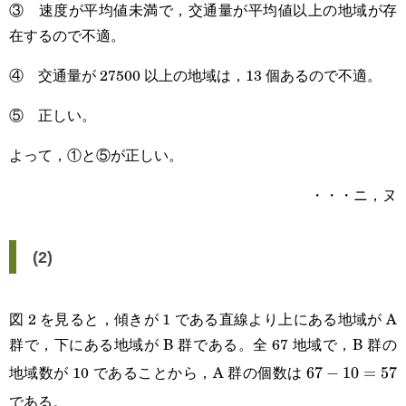
③ 速度が平均値未満で，交通量が平均値以上の地域が存
在するので不適。
④ 交通量が 27500 以上の地域は，13 個あるので不適。
⑤ 正しい。
よって，①と⑤が正しい。
・・・ニ，ヌ
(2)
図 2 を見ると，傾きが 1 である直線より上にある地域が A
群で，下にある地域が B 群である。全 67 地域で，B 群の
地域数が 10 であることから，A 群の個数は
67-
67
−
10
=
57
である。
10=57