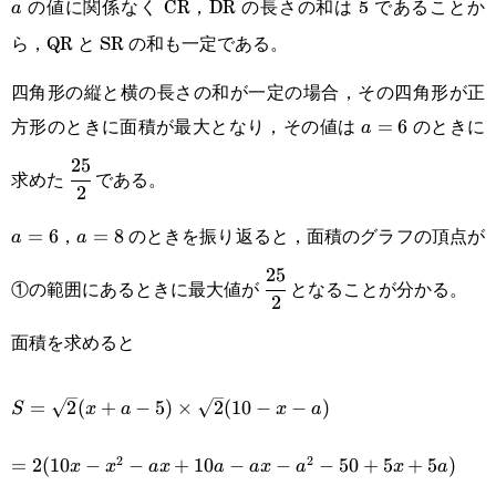
の値に関係なく CR，DR の長さの和は 5 であることか
a
a
ら，QR と SR の和も一定である。
四角形の縦と横の長さの和が一定の場合，その四角形が正
方形のときに面積が最大となり，その値は
のときに
a=6
=
6
a
25
\cfrac{25}
求めた
である。
2
{2}
，
のときを振り返ると，面積のグラフの頂点が
a=6
=
6
a=8
=
8
a
a
25
\cfrac{25}
①の範囲にあるときに最大値が
となることが分かる。
2
{2}
面積を求めると
S=\sqrt{2}
=
2
(
+
−
5
)
×
2
(
10
−
−
)
S
x
a
x
a
(x+a-
2
2
=2(10x-
=
2
(
10
−
−
+
10
−
−
−
50
+
5
+
5
)
x
x
a
x
a
a
x
a
x
a
5)\times\sqrt{2}