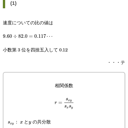
(1)
速度についての比の値は
9.60\div82.0=0.117\cdots
9.60
÷
82.0
=
0.117
⋯
小数第 3 位を四捨五入して 0.12
・・・テ
相関係数
r=\cfrac{s_{xy}}
s
x
y
=
r
s
s
x
y
{s_x s_y}
s_{xy}
x
y
：
と
の共分散
s
x
y
x
y