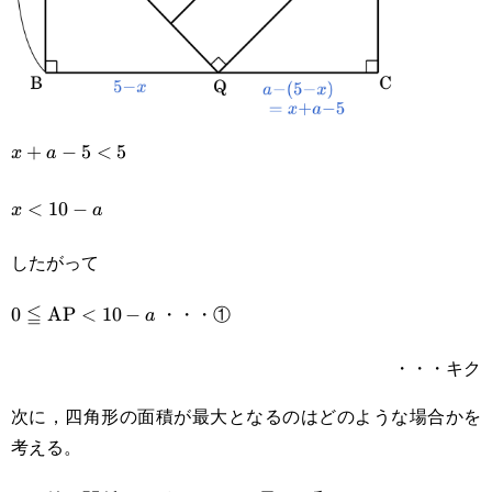
x+a-
+
−
5
<
5
x
a
5<5
x<10-
<
10
−
x
a
a
したがって
≦
・・・①
0\leqq\text{AP}
0
AP
<
10
−
a
<10-a
・・・キク
次に，四角形の面積が最大となるのはどのような場合かを
考える。