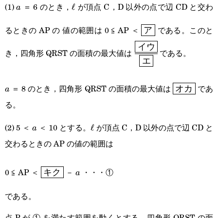
(1)
＝ 6 のとき，
が頂点 C，D 以外の点で辺 CD と交わ
a
\ell
ℓ
a
\boxed{\textsf{ア}
るときの AP の 値の範囲は 0 ≦ AP ＜
である。このと
ア
\cfrac{\boxed{\text
イウ
き，四角形 QRST の面積の最大値は
である。
エ
ウ}}
{\boxed{\textsf{エ}}
a
\boxed{\te
＝ 8 のとき，四角形 QRST の面積の最大値は
であ
a
オカ
カ}}
る。
(2) 5 ＜
＜ 10 とする。
が頂点 C，D 以外の点で辺 CD と
a
\ell
ℓ
a
交わるときの AP の値の範囲は
\boxed{\textsf{キ
a
0 ≦ AP ＜
－
・・・①
キク
a
ク}}
である。
点 P が ① を満たす範囲を動くとする。四角形 QRST の面