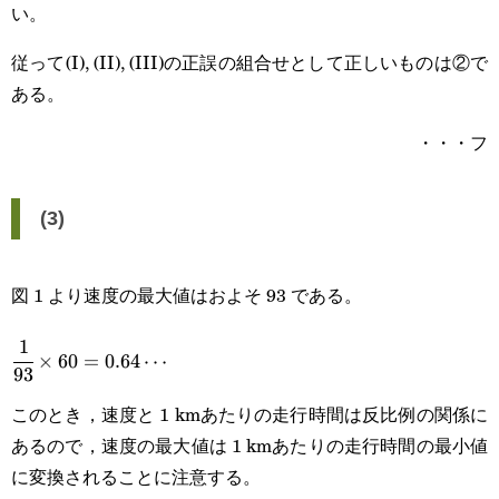
い。
63=13
従って(I), (II), (III)の正誤の組合せとして正しいものは②で
ある。
・・・フ
(3)
図 1 より速度の最大値はおよそ 93 である。
1
\cfrac{1}
×
60
=
0.64
⋯
93
{93}\times60=0.64\cdots
このとき，速度と 1 kmあたりの走行時間は反比例の関係に
あるので，速度の最大値は 1 kmあたりの走行時間の最小値
に変換されることに注意する。