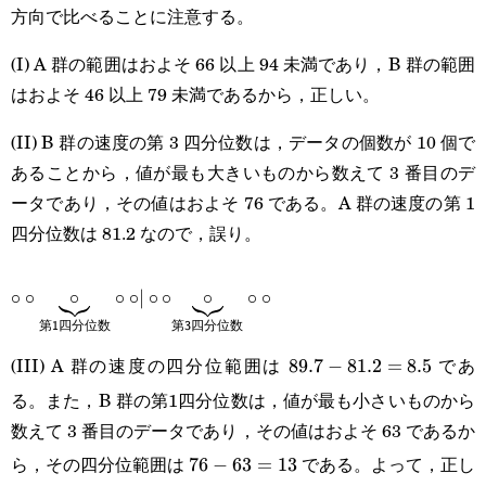
方向で比べることに注意する。
(I) A 群の範囲はおよそ 66 以上 94 未満であり，B 群の範囲
はおよそ 46 以上 79 未満であるから，正しい。
(II) B 群の速度の第 3 四分位数は，データの個数が 10 個で
あることから，値が最も大きいものから数えて 3 番目のデ
ータであり，その値はおよそ 76 である。A 群の速度の第 1
四分位数は 81.2 なので，誤り。
\circ\circ\underbrace{\circ}_{\textsf{第1四分
∘
∘
∘
∘
∘
∣
∘
∘
∘
∘
∘
数}}\circ\circ|\circ\circ\underbrace{\circ}_{\textsf{
第
1
四分位数
第
3
四分位数
3四分位数}}\circ\circ
(III) A 群の速度の四分位範囲は
であ
89.7-
89.7
−
81.2
=
8.5
る。また，B 群の第1四分位数は，値が最も小さいものから
81.2=8.5
数えて 3 番目のデータであり，その値はおよそ 63 であるか
ら，その四分位範囲は
である。よって，正し
76-
76
−
63
=
13