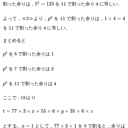
割った余りは，
を 11 で割った余り 4 に等しい。
3
5^3=125
5
=
125
よって，≪3≫より，
を 11 で割った余りは，
8
p^8
1\times4
1
×
4
=
4
p
を 11 で割った余り 4 に等しい。
まとめると
を 5 で割った余りは 1
8
p^8
p
を 7 で割った余りは 2
8
p^8
p
を 11 で割った余りは 4
8
p^8
p
ここで，(3)より
t=77\times3\times
=
77
×
3
×
+
55
×
6
×
+
35
×
6
×
t
x
y
z
x+55\times6\times
とする。
として，
を 5 で割ると，余りは
x=1
=
1
77\times3\times1
77
×
3
×
1
x