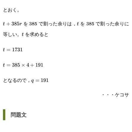
とおく。
を 385 で割った余りは，
を 385 で割った余りに
t+385r
+
385
t
t
r
t
等しい。
を求めると
t
t
t=1731
=
1731
t
t=385\times4+191
=
385
×
4
+
191
t
となるので，
q=191
=
191
q
・・・ケコサ
問題文