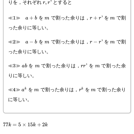
りを，それぞれ
とすると
r,r’
,
’
r
r
≪1≫
を
で割った余りは，
を
で割
a+b
+
m
r+r’
+
’
m
a
b
m
r
r
m
った余りに等しい。
≪2≫
を
で割った余りは，
を
で割
a-
−
m
r-
−
’
m
a
b
m
r
r
m
った余りに等しい。
b
r’
≪3≫
を
で割った余りは，
を
で割った余
ab
m
rr’
’
m
ab
m
rr
m
りに等しい。
≪4≫
を
で割った余りは，
を
で割った余り
a^k
m
r^k
m
k
k
a
m
r
m
に等しい。
77k=5\times15k+2k
77
=
5
×
15
+
2
k
k
k