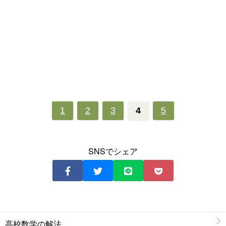
1
2
3
4
5
SNSでシェア
高校数学の解法