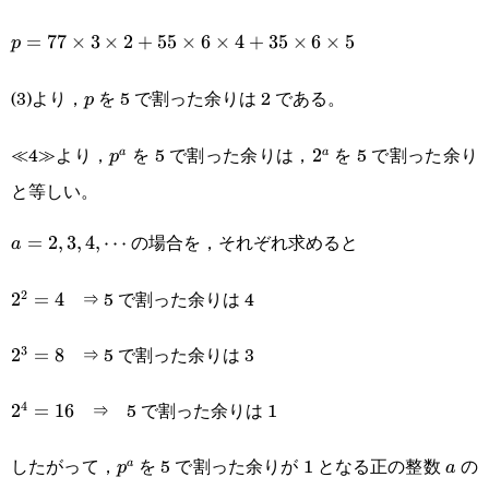
p=77\times3\times2+55\times6\times4+35\times6\ti
=
77
×
3
×
2
+
55
×
6
×
4
+
35
×
6
×
5
p
(3)より，
を 5 で割った余りは 2 である。
p
p
≪4≫より，
を 5 で割った余りは，
を 5 で割った余り
p^a
2^a
2
a
a
p
と等しい。
の場合を，それぞれ求めると
a=2,3,4,\cdots
=
2
,
3
,
4
,
⋯
a
⇒ 5 で割った余りは 4
2
2^2=4
2
=
4
⇒ 5 で割った余りは 3
3
2^3=8
2
=
8
⇒ 5 で割った余りは 1
4
2^4=16
2
=
16
したがって，
を 5 で割った余りが 1 となる正の整数
の
p^a
a
a
p
a