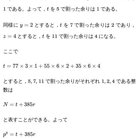
y+35\times6\times
1 である。よって，
を 5 で割った余りは 1 である。
t
t
z
同様に
とすると，
を 7 で割った余りは 2 であり，
y=2
=
2
t
y
t
とすると，
を 11 で割った余りは 4 になる。
=
4
t
z
t
ここで
t=77\times3\times1+55\times6\times2+35\times6\tim
=
77
×
3
×
1
+
55
×
6
×
2
+
35
×
6
×
4
t
とすると，5, 7, 11 で割った余りがそれぞれ 1, 2, 4 である整
数は
N=t+385r
=
+
385
N
t
r
と表すことができる。よって
8
p^8=t+385r
=
+
385
p
t
r