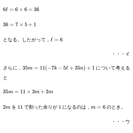
6\ell=6\times6=36
6
ℓ
=
6
×
6
=
36
36=7\times5+1
36
=
7
×
5
+
1
となる。したがって，
\ell=6
ℓ
=
6
・・・イ
さらに，
について考える
35m=11(-7k-
35
=
11
(
−
7
−
5
ℓ
+
35
)
+
1
m
k
n
と
5\ell+35n)+1
35m=11\times3m+2m
35
=
11
×
3
+
2
m
m
m
を 11 で割った余りが 1 になるのは，
のとき。
2m
2
m=6
=
6
m
m
・・・ウ