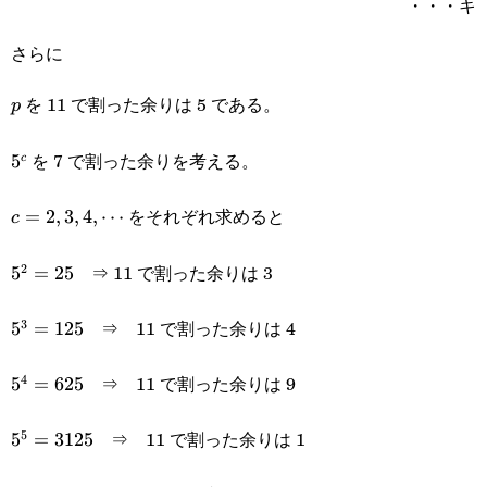
・・・キ
さらに
を 11 で割った余りは 5 である。
p
p
を 7 で割った余りを考える。
5^c
5
c
をそれぞれ求めると
c=2,3,4,\cdots
=
2
,
3
,
4
,
⋯
c
⇒ 11 で割った余りは 3
2
5^2=25
5
=
25
⇒ 11 で割った余りは 4
3
5^3=125
5
=
125
⇒ 11 で割った余りは 9
4
5^4=625
5
=
625
⇒ 11 で割った余りは 1
5
5^5=3125
5
=
3125