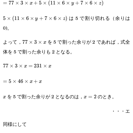
=77\times3\times
=
77
×
3
×
+
5
×
(
11
×
6
×
+
7
×
6
×
)
x
y
z
y+35\times6\times
x+5\times(11\times6\times
は 5 で割り切れる（余りは
5\times(11\times6\times
5
×
(
11
×
6
×
+
7
×
6
×
)
z
y
z
y+7\times6\times z)
0)。
y+7\times6\times z)
よって，
を 5 で割った余りが 2 であれば，式全
77\times3\times
77
×
3
×
x
体を 5 で割った余りも 2 となる。
x
77\times3\times
77
×
3
×
=
231
×
x
x
x=231\times x
=5\times46\times
=
5
×
46
×
+
x
x
x+x
を 5 で割った余りが 2 となるのは，
のとき。
x
x=2
=
2
x
x
・・・エ
同様にして