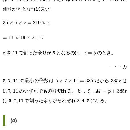
y
余りが 5 となれば良い。
z
35\times6\times
35
×
6
×
=
210
×
z
z
z=210\times z
=11\times19\times
=
11
×
19
×
+
z
z
z+z
を 11 で割った余りが 5 となるのは，
のとき。
z
z=5
=
5
z
z
・・・カ
5, 7, 11 の最小公倍数は
だから
は
5\times7\times11=385
5
×
7
×
11
=
385
385r
385
r
5, 7, 11 のいずれでも割り切れる。よって，
M=p+385r
=
+
385
M
p
r
は 5, 7, 11 で割った余りがそれぞれ 2, 4, 5 になる。
(4)