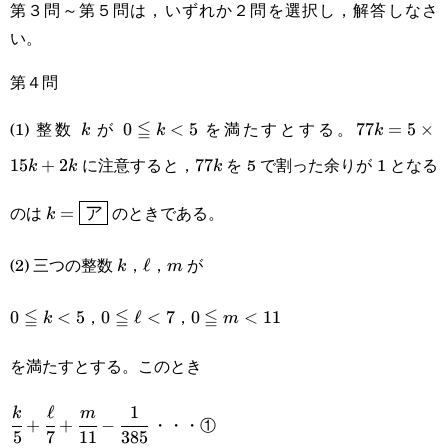
第３問～第５問は，いずれか２問を選択し，解答しなさ
い。
第４問
(1) 整数
が
≦
を満たすとする。
k
0\leqq
0
<
5
77k=5\tim
77
=
5
×
k
k
k
に注意すると，
を 5 で割った余りが 1 となる
k < 5
15
+
2
77k
77
k
k
k
k=\boxed{\textsf{ア}}
のは
のときである。
=
k
ア
(2) 三つの整数
，
，
が
k
\ell
ℓ
m
k
m
≦
，
≦
，
≦
0\leqq
0
<
5
0\leqq\ell<7
0
ℓ
<
7
0\leqq
0
<
11
k
m
k<5
m<11
を満たすとする。このとき
ℓ
1
\cfrac{k}
k
m
・・・①
+
+
−
5
7
11
385