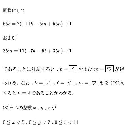
同様にして
55\ell=7(-11k-
55
ℓ
=
7
(
−
11
−
5
+
55
)
+
1
k
m
n
5m+55n)+1
および
35m=11(-7k-
35
=
11
(
−
7
−
5
ℓ
+
35
)
+
1
m
k
n
5\ell+35n)+1
\ell=\boxed{\textsf{イ}}
m=\boxed{\te
であることに注意すると，
および
が得
ℓ
=
=
イ
m
ウ
k=\boxed{\text{ア}}
\ell=\boxed{\text{イ}}
m=\boxed{\text{ウ}
られる。なお，
，
，
を ③ に代入
=
ア
ℓ
=
イ
=
ウ
k
m
すると
であることがわかる。
n=2
=
2
n
(3) 三つの整数
，
，
が
x
y
z
x
y
z
≦
，
≦
，
≦
0\leqq
0
<
5
0\leqq
0
<
7
0\leqq
0
<
11
x
y
x