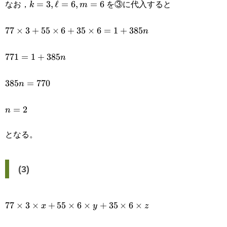
なお，
を③に代入すると
k=3,\ell=6,m=6
=
3
,
ℓ
=
6
,
=
6
k
m
77\times3+55\times6+35\times6=1+385n
77
×
3
+
55
×
6
+
35
×
6
=
1
+
385
n
771=1+385n
771
=
1
+
385
n
385n=770
385
=
770
n
n=2
=
2
n
となる。
(3)
77\times3\times
77
×
3
×
+
55
×
6
×
+
35
×
6
×
x
y
z
x+55\times6\times