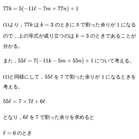
35m+385n+1
77k=5(-11\ell-
77
=
5
(
−
11
ℓ
−
7
+
77
)
+
1
k
m
n
7m+77n)+1
(1)より，
は
のときに 5 で割った余りが 1 になる
77k
77
k=3
=
3
k
k
ので，上の等式が成り立つのは
のときであることが
k=3
=
3
k
分かる。
また，
について考える。
55\ell=7(-11k-
55
ℓ
=
7
(
−
11
−
5
+
55
)
+
1
k
m
n
5m+55n)+1
(1)と同様にして，
を 7 で割った余りが 1 になるときを
55\ell
55
ℓ
考える。
55\ell=7\times7\ell+6\ell
55
ℓ
=
7
×
7
ℓ
+
6
ℓ
となり，
を 7 で割った余りを求めると
6\ell
6
ℓ
のとき
\ell=6
ℓ
=
6