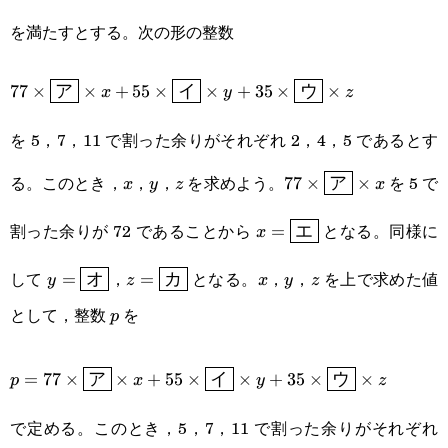
x<5
y<7
x<11
を満たすとする。次の形の整数
77\times\boxed{\text{ア}}\times
77
×
ア
×
+
55
×
イ
×
+
35
×
ウ
×
x
y
z
x+55\times\boxed{\text{イ}}\times
を 5，7，11 で割った余りがそれぞれ 2，4，5 であるとす
y+35\times\boxed{\text{ウ}}\times
x
y
z
77\times\boxed{\te
る。このとき，
，
，
を求めよう。
を 5 で
77
×
ア
×
z
x
y
z
x
x
x=\boxed{\textsf{エ}}
割った余りが 72 であることから
となる。同様に
=
x
エ
y=\boxed{\textsf{オ}}
z=\boxed{\textsf{カ}}
x
y
z
して
，
となる。
，
，
を上で求めた値
=
=
y
オ
z
カ
x
y
z
として，整数
を
p
p
p=77\times\boxed{\text{ア}}\times
=
77
×
ア
×
+
55
×
イ
×
+
35
×
ウ
×
p
x
y
z
x+55\times\boxed{\text{イ}}\times
で定める。このとき，5，7，11 で割った余りがそれぞれ
y+35\times\boxed{\text{ウ}}\times