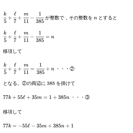
ℓ
1
\cfrac{k}
n
k
m
が整数で，その整数を
とすると
+
+
−
n
5
7
11
385
{5}+\cfrac{\ell}
ℓ
1
\cfrac{k}
k
m
{7}+\cfrac{m}
+
+
−
=
n
5
7
11
385
{5}+\cfrac{\ell}
{11}-\cfrac{1}
移項して
{7}+\cfrac{m}
{385}
{11}-\cfrac{1}
ℓ
1
\cfrac{k}
k
m
・・・②
+
+
=
+
n
5
7
11
385
{385}=n
{5}+\cfrac{\ell}
となる。②の両辺に 385 を掛けて
{7}+\cfrac{m}
{11}=\cfrac{1}
・・・③
77k+55\ell+35m=1+385n
77
+
55
ℓ
+
35
=
1
+
385
k
m
n
{385}+n
移項して
77k=-55\ell-
77
=
−
55
ℓ
−
35
+
385
+
1
k
m
n