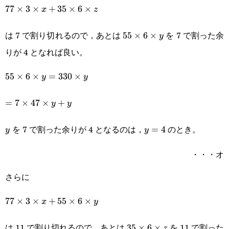
77\times3\times
77
×
3
×
+
35
×
6
×
x
z
x+35\times6\times
は 7 で割り切れるので，あとは
を 7 で割った余
55\times6\times
55
×
6
×
y
z
りが 4 となれば良い。
y
55\times6\times
55
×
6
×
=
330
×
y
y
y=330\times y
=7\times47\times
=
7
×
47
×
+
y
y
y+ y
を 7 で割った余りが 4 となるのは，
のとき。
y
y=4
=
4
y
y
・・・オ
さらに
77\times3\times
77
×
3
×
+
55
×
6
×
x
y
x+55\times6\times
は 11 で割り切れるので，あとは
を 11 で割った
35\times6\times
35
×
6
×
z