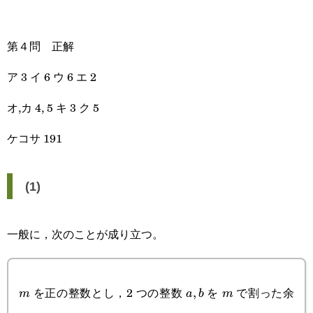
第４問 正解
ア 3 イ 6 ウ 6 エ 2
オ,カ 4, 5 キ 3 ク 5
ケコサ 191
(1)
一般に，次のことが成り立つ。
を正の整数とし，2 つの整数
を
で割った余
m
a,b
,
m
m
a
b
m