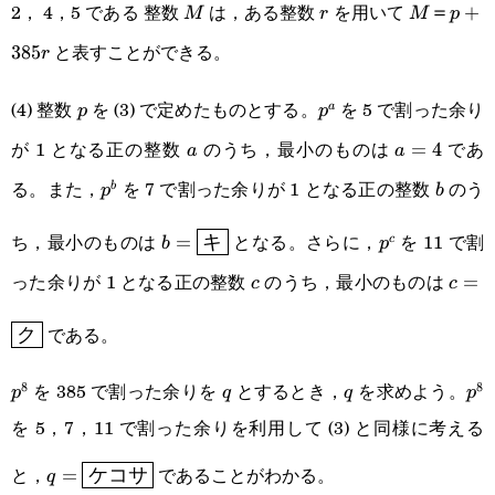
2， 4，5 である 整数
は，ある整数
を用いて
M
r
M＝
＝
+
M
r
M
p
z
と表すことができる。
p+385r
385
r
(4) 整数
を (3) で定めたものとする。
を 5 で割った余り
p
p^a
a
p
p
が 1 となる正の整数
のうち，最小のものは
であ
a
a=4
=
4
a
a
る。また，
を 7 で割った余りが 1 となる正の整数
のう
p^b
b
b
p
b
b=\boxed{\textsf{キ}}
p^c
ち，最小のものは
となる。さらに，
を 11 で割
=
c
b
キ
p
った余りが 1 となる正の整数
のうち，最小のものは
c
c=\b
=
c
c
である。
ク
を 385 で割った余りを
とするとき，
を求めよう。
8
8
p^8
q
q
p^
p
q
q
p
を 5，7，11 で割った余りを利用して (3) と同様に考える
q=\boxed{\textsf{ケ
と，
であることがわかる。
=
q
ケコサ