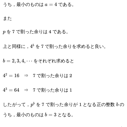
うち，最小のものは
である。
a=4
=
4
a
また
を 7 で割った余りは 4 である。
p
p
上と同様に，
を 7 で割った余りを求めると良い。
4^b
4
b
をそれぞれ求めると
b=2,3,4,\cdots
=
2
,
3
,
4
,
⋯
b
⇒ 7 で割った余りは 2
2
4^2=16
4
=
16
⇒ 7 で割った余りは 1
3
4^3=64
4
=
64
したがって，
を 7 で割った余りが 1 となる正の整数
の
p^b
b
b
p
b
うち，最小のものは
となる。
b=3
=
3
b