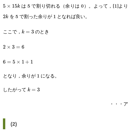
は 5 で割り切れる（余りは 0）。よって，[1]より
5\times15k
5
×
15
2
k
を 5 で割った余りが 1 となれば良い。
2
k
ここで，
のとき
k=3
=
3
k
2\times3=6
2
×
3
=
6
6=5\times1+1
6
=
5
×
1
+
1
となり，余りが 1 になる。
したがって
k=3
=
3
k
・・・ア
(2)