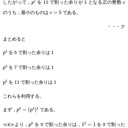
したがって，
を 11 で割った余りが 1 となる正の整数
p^c
c
c
p
c
のうち，最小のものは
である。
c=5
=
5
c
・・・ク
まとめると
を 5 で割った余りは 1
4
p^4
p
を 7 で割った余りは 1
3
p^3
p
を 11 で割った余りは 1
5
p^5
p
これらを利用する。
まず，
である。
8
4
2
p^8=
=
(
)
p
p
(p^4)^2
≪4≫より，
を 5 で割った余りは，
を 5 で割った
8
2
p^8
1^2=1
1
=
1
p