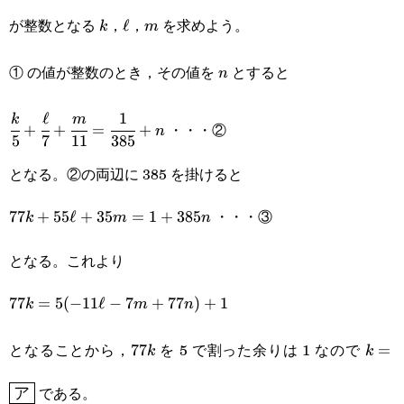
{5}+\cfrac{\ell}
が整数となる
，
，
を求めよう。
k
\ell
ℓ
m
k
m
{7}+\cfrac{m}
{11}-\cfrac{1}
① の値が整数のとき，その値を
とすると
n
n
{385}
ℓ
1
\cfrac{k}
k
m
・・・②
+
+
=
+
n
5
7
11
385
{5}+\cfrac{\ell}
となる。②の両辺に 385 を掛けると
{7}+\cfrac{m}
{11}=\cfrac{1}
・・・③
77k+55\ell+35m=1+385n
77
+
55
ℓ
+
35
=
1
+
385
k
m
n
{385}+n
となる。これより
77k=5(-11\ell-
77
=
5
(
−
11
ℓ
−
7
+
77
)
+
1
k
m
n
7m+77n)+1
となることから，
を 5 で割った余りは 1 なので
77k
77
k=\b
=
k
k
である。
ア