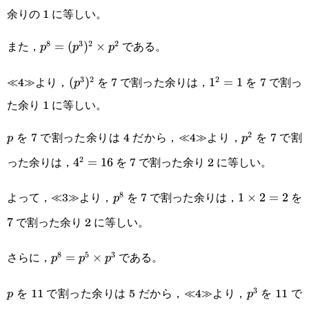
余りの 1 に等しい。
また，
である。
8
3
2
2
p^8=
=
(
)
×
p
p
p
(p^3)^2\times
≪4≫より，
を 7 で割った余りは，
を 7 で割っ
3
2
2
(p^3)^2
(
)
1^2=1
1
=
1
p
p^2
た余り 1 に等しい。
を 7 で割った余りは 4 だから，≪4≫より，
を 7 で割
2
p
p^2
p
p
った余りは，
を 7 で割った余り 2 に等しい。
2
4^2=16
4
=
16
よって，≪3≫より，
を 7 で割った余りは，
を
8
p^8
1\times2=2
1
×
2
=
2
p
で割った余り 2 に等しい。
7
7
さらに，
である。
8
5
3
p^8=p^5\times
=
×
p
p
p
p^3
を 11 で割った余りは 5 だから，≪4≫より，
を 11 で
3
p
p^3
p
p