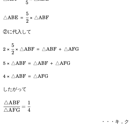
5
{5}
5
\cfrac{5}
△ABE ＝
× △ABF
2
{2}
②に代入して
5
\cfrac{5}
2 ×
× △ABF ＝ △ABF ＋ △AFG
2
{2}
5 × △ABF ＝ △ABF ＋ △AFG
4 × △ABF ＝ △AFG
したがって
△
ABF
1
\cfrac{\triangle\text{ABF}}
=
△
AFG
4
{\triangle\text{AFG}}=\cfrac{1}
・・・キ，ク
{4}