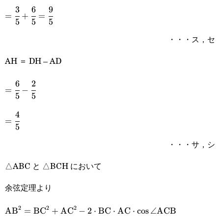
3
6
9
=\cfrac{3}
=
+
=
5
5
5
{5}+\cfrac{6}
・・・ス，セ
{5}=\cfrac{9}
AH ＝ DH – AD
{5}
6
2
=\cfrac{6}
=
−
5
5
{5}-
4
=\cfrac{4}
\cfrac{2}
=
5
{5}
{5}
・・・サ，シ
△ABC と △BCH において
余弦定理より
2
2
2
\text{AB}^2=\text{BC}^2+\text{AC}^2-
AB
=
BC
+
AC
−
2
⋅
BC
⋅
AC
⋅
c
o
s
∠
ACB