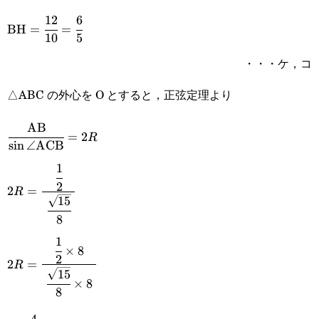
12
6
\text{BH}=\cfrac{12}
BH
=
=
10
5
{10}=\cfrac{6}{5}
・・・ケ，コ
△ABC の外心を O とすると，正弦定理より
AB
\cfrac{\text{AB}}
=
2
R
s
i
n
∠
ACB
{\sin\angle\text{ACB}}=2R
1
2R=\cfrac{\cfrac{1}
2
2
=
R
{2}}
15
8
{\space\cfrac{\sqrt{15}}
1
2R=\cfrac{\cfrac{1}
{8}\space}
×
8
2
2
=
R
{2}\times8}
15
×
8
8
{\space\cfrac{\sqrt{15}}