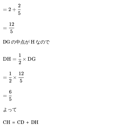
2
=2+\cfrac{2}
=
2
+
5
{5}
12
=\cfrac{12}
=
5
{5}
DG の中点が H なので
1
\text{DH}=\cfrac{1}
DH
=
×
DG
2
{2}\times\text{DG}
1
12
=\cfrac{1}
=
×
2
5
{2}\times\cfrac{12}
6
=\cfrac{6}
{5}
=
5
{5}
よって
CH ＝ CD ＋ DH