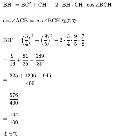
2
2
2
\text{BH}^2=\text{BC}^2+\text{CH}^2-
BH
=
BC
+
CH
−
2
⋅
BH
⋅
CH
⋅
c
o
s
∠
BCH
2\cdot\text{BH}\cdot\text{CH}\cdot\cos\angle\tex
なので
\cos\angle\text{ACB}=\cos\angle\text{BCH}
c
o
s
∠
ACB
=
c
o
s
∠
BCH
3
9
3
9
7
\text{BH}^2=\Big(\cfrac{3}
2
2
(
)
(
)
2
BH
=
+
−
2
⋅
⋅
⋅
4
5
4
5
8
{4}\Big)^2+\Big(\cfrac{9}
9
81
189
=\cfrac{9}
{5}\Big)^2-2\cdot\cfrac{3}
=
+
−
16
25
80
{16}+\cfrac{81}
{4}\cdot\cfrac{9}
225
+
1296
−
945
=\cfrac{225+1296-
{25}-
=
{5}\cdot\cfrac{7}{8}
400
945}{400}
\cfrac{189}{80}
576
=\cfrac{576}
=
400
{400}
144
=\cfrac{144}
=
100
{100}
よって