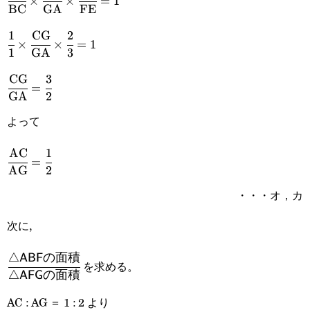
×
×
=
1
BC
GA
FE
{\text{BC}}\times\cfrac{\text{CG}}
1
CG
2
\cfrac{1}
{\text{GA}}\times\cfrac{\text{AF}}
×
×
=
1
1
GA
3
{1}\times\cfrac{\text{CG}}
{\text{FE}}=1
CG
3
\cfrac{\text{CG}}
{\text{GA}}\times\cfrac{2}
=
GA
2
{\text{GA}}=\cfrac{3}
{3}=1
よって
{2}
AC
1
\cfrac{\text{AC}}
=
AG
2
{\text{AG}}=\cfrac{1}
・・・オ，カ
{2}
次に,
△
\cfrac{\textsf{△ABF
ABF
の面積
を求める。
△
AFG
の面積
の面積}}
AC : AG ＝ 1 : 2 より
{\textsf{△AFGの面