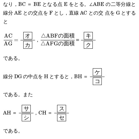
なり，BC ＝ BE となる点 E をとる。∠ABE の二等分線と
線分 AE との交点を F とし，直線 AC との交 点を G とする
と
AC
△ABF
\cfrac{\text{AC}}
\cfrac{\text{△ABF}\textsf{
オ
キ
の面積
，
=
＝
AG
△AFG
の面積
カ
ク
{\text{AG}}=\cfrac{\enspace\boxed{\textsf{オ}}\en
{\text{△AFG}\textsf{の面積
である。
{\boxed{\textsf{カ}}}
\cfrac{\enspace\boxed{\textsf{キ}}\en
{\boxed{\textsf{ク}}}
\cfrac{\enspace\bo
ケ
線分 DG の中点を H とすると，BH ＝
コ
{\boxed{\textsf{コ
である。また
\cfrac{\enspace\boxed{\textsf{サ}}\enspace}
\cfrac{\enspace\boxed{\textsf{ス
サ
ス
AH ＝
，CH ＝
シ
セ
{\boxed{\textsf{シ}}}
{\boxed{\textsf{セ}}}
である。