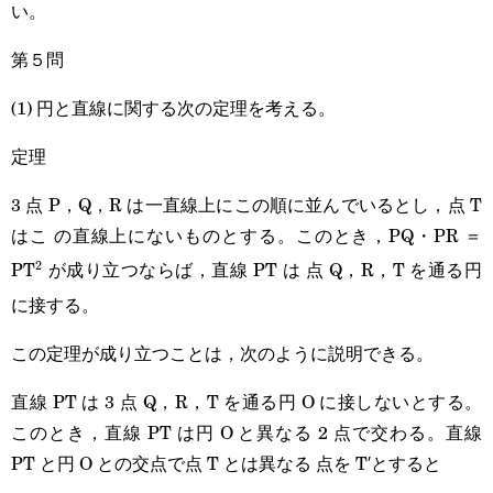
い。
第５問
(1) 円と直線に関する次の定理を考える。
定理
3 点 P，Q，R は一直線上にこの順に並んでいるとし，点 T
はこ の直線上にないものとする。このとき，PQ・PR ＝
PT
が成り立つならば，直線 PT は 点 Q，R，T を通る円
2
^2
に接する。
この定理が成り立つことは，次のように説明できる。
直線 PT は 3 点 Q，R，T を通る円 O に接しないとする。
このとき，直線 PT は円 O と異なる 2 点で交わる。直線
PT と円 O との交点で点 T とは異なる 点を T′とすると