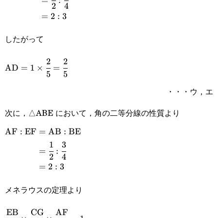
=
:
{2}:\cfrac{3}{4}\\&=2:3\end{aligned}
2
4
=
2
:
3
したがって
2
2
\text{AD}=1\times\cfrac{2}
AD
=
1
×
=
5
5
{5}=\cfrac{2}{5}
・・・ウ，エ
次に，△ABE において，角の二等分線の性質より
AF
:
EF
=
AB
:
BE
\begin{aligned}\text{AF}:\text{EF}&=\text{AB}:\
1
3
=
:
{2}:\cfrac{3}{4}\\&=2:3\end{aligned}
2
4
=
2
:
3
メネラウスの定理より
EB
CG
AF
\cfrac{\text{EB}}