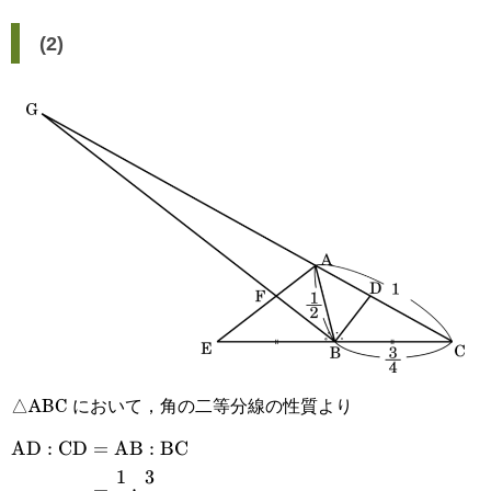
(2)
△ABC において，角の二等分線の性質より
AD
:
CD
=
AB
:
BC
\begin{aligned}\text{AD}:\text{CD}&=\text{AB}:\
1
3