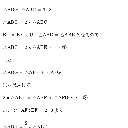
積}}
△ABG : △ABC ＝ 1 : 2
△ABG ＝ 2 × △ABC
BC ＝ BE より，△ABC ＝ △ABE となるので
△ABG ＝ 2 × △ABE ・・・①
また
△ABG ＝ △ABF ＋ △AFG
①を代入して
2 × △ABE ＝ △ABF ＋ △AFG ・・・②
ここで，AF : EF ＝ 2 : 3 より
2
\cfrac{2}
△ABF ＝
× △ABE