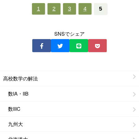
1
2
3
4
5
SNSでシェア
高校数学の解法
数IA・IIB
数IIIC
九州大