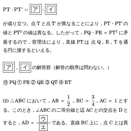
\text{PT}\cdot\text{PT}’=\boxed{\boxed{\textsf{
PT
⋅
PT
’
=
⋅
ア
イ
が成り立つ。点 T と点 T′ が異なることにより，PT・PT′ の
値と PT
の値は異なる。したがって，PQ・PR ＝ PT
に矛
2
2
^2
^2
盾するので，背理法により，直線 PT は 点 Q，R，T を通
る円に接するといえる。
\boxed{\boxed{\text{ア}}}
\boxed{\boxed{\text{イ}}}
，
の解答群（解答の順序は問わない。）
ア
イ
PQ ① PR ② QR ③ QT ④ RT
\text{\textcircled
0
◯
0}
1
3
\cfrac{1}
\cfrac{3}
(2) △ABC において，AB ＝
，BC ＝
，AC ＝ 1 とす
2
4
{2}
{4}
る。このとき，∠ABC の二等分線と辺 AC との交点を D と
\cfrac{\enspace\boxed{\textsf{ウ}}\ens
ウ
すると，AD ＝
である。直線 BC 上に，点 C とは異
エ
{\boxed{\textsf{エ}}}