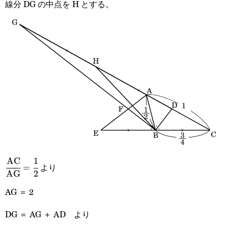
線分 DG の中点を H とする。
AC
1
\cfrac{\text{AC}}
より
=
AG
2
{\text{AG}}=\cfrac{1}
AG ＝ 2
{2}
DG ＝ AG ＋ AD より