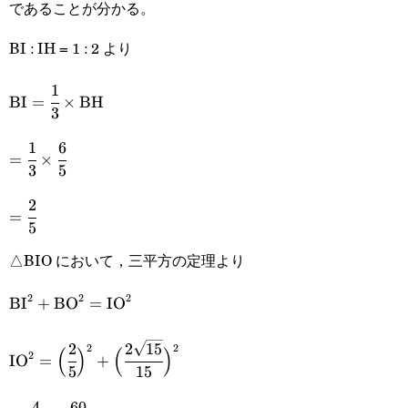
であることが分かる。
BI : IH = 1 : 2 より
1
\text{BI}=\cfrac{1}
BI
=
×
BH
3
{3}\times\text{BH}
1
6
=\cfrac{1}
=
×
3
5
{3}\times\cfrac{6}
2
=\cfrac{2}
{5}
=
5
{5}
△BIO において，三平方の定理より
2
2
2
\text{BI}^2+\text{BO}^2=\text{IO}^2
BI
+
BO
=
IO
2
2
15
\text{IO}^2=\Big(\cfrac{2}
2
2
(
)
(
)
2
IO
=
+
5
15
{5}\Big)^2+\Big(\cfrac{2\sqrt{15}}
4
60