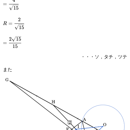
4
=\cfrac{4}
{8}\times8\space}
=
15
{\sqrt{15}}
2
R=\cfrac{2}
=
R
15
{\sqrt{15}}
2
15
=\cfrac{2\sqrt{15}}
=
15
{15}
・・・ソ，タチ，ツテ
また