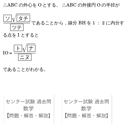
△ABC の外心を O とする。 △ABC の外接円 O の半径が
\cfrac{\boxed{\textsf{ソ}}\sqrt{\boxed{\textsf{タ
ソ
タチ
であることから，線分 BH を 1 ： 2 に内分す
チ}}}}{\boxed{\textsf{ツテ}}}
ツテ
る点を I とすると
\cfrac{\boxed{\textsf{ト}}\sqrt{\boxed{\textsf
ト
ナ
IO =
{\boxed{\textsf{ニヌ}}}
ニヌ
であることがわかる。