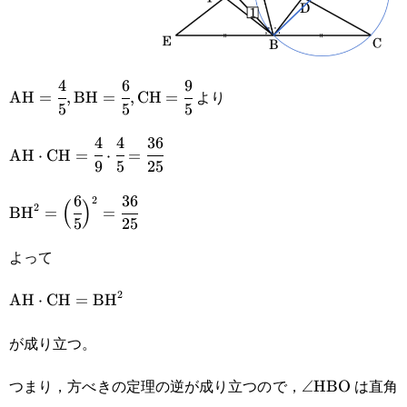
4
6
9
\text{AH}=\cfrac{4}
より
AH
=
,
BH
=
,
CH
=
5
5
5
{5},\text{BH}=\cfrac{6}
4
4
36
\text{AH}\cdot\text{CH}=\cfrac{4}
{5},\text{CH}=\cfrac{9}
AH
⋅
CH
=
⋅
=
9
5
25
{9}\cdot\cfrac{4}{5}=\cfrac{36}{25}
{5}
6
36
\text{BH}^2=\Big(\cfrac{6}
2
(
)
2
BH
=
=
5
25
{5}\Big)^2=\cfrac{36}{25}
よって
2
\text{AH}\cdot\text{CH}=\text{BH}^2
AH
⋅
CH
=
BH
が成り立つ。
つまり，方べきの定理の逆が成り立つので，
は直角
\angle\text{
∠
HBO