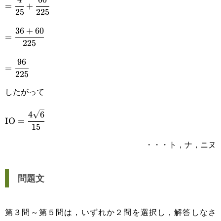
=\cfrac{4}
{15}\Big)^2
=
+
25
225
{25}+\cfrac{60}
36
+
60
=\cfrac{36+60}
{225}
=
225
{225}
96
=\cfrac{96}
=
225
{225}
したがって
4
6
\text{IO}=\cfrac{4\sqrt{6}}
IO
=
15
{15}
・・・ト，ナ，ニヌ
問題文
第３問～第５問は，いずれか２問を選択し，解答しなさ