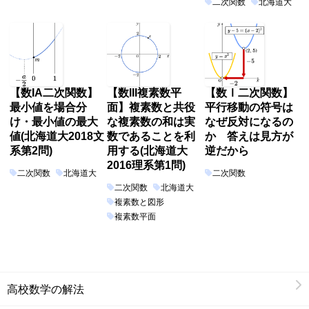
二次関数
北海道大
【数IA二次関数】
【数III複素数平
【数Ⅰ二次関数】
最小値を場合分
面】複素数と共役
平行移動の符号は
け・最小値の最大
な複素数の和は実
なぜ反対になるの
値(北海道大2018文
数であることを利
か 答えは見方が
系第2問)
用する(北海道大
逆だから
2016理系第1問)
二次関数
北海道大
二次関数
二次関数
北海道大
複素数と図形
複素数平面
高校数学の解法