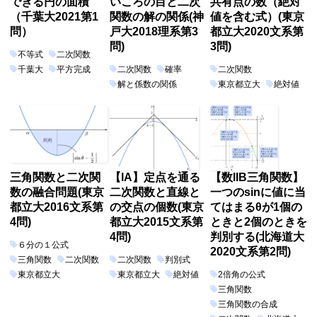
できる円の面積
いころの目と二次
共有点の数（絶対
（千葉大2021第1
関数の解の関係(神
値を含む式）(東京
問）
戸大2018理系第3
都立大2020文系第
問)
3問)
不等式
二次関数
千葉大
平方完成
二次関数
確率
二次関数
解と係数の関係
東京都立大
絶対値
三角関数と二次関
【IA】定点を通る
【数IIB三角関数】
数の融合問題(東京
二次関数と直線と
一つのsinに値に当
都立大2016文系第
の交点の個数(東京
てはまるθが1個の
4問)
都立大2015文系第
ときと2個のときを
4問)
判別する(北海道大
６分の１公式
2020文系第2問)
三角関数
二次関数
二次関数
判別式
東京都立大
東京都立大
絶対値
2倍角の公式
三角関数
三角関数の合成