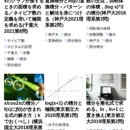
xのグラフが接する
置換積分とlogの置
数の交点，回転体
ときの面積を求め
換積分－パターン
の体積，(log x)^2
る／ネイピア数の
と解法を身につけ
の積分(神戸大2016
定義を用いて極限
る（神戸大2021理
理系第3問)
を求める(千葉大
系第2問）
回転体の体積
2021第8問)
神戸大
積分
対数関数
微分
ネイピア数
置換積分
部分積分
神戸大
積分
ロピタルの定理
部分積分
千葉大
対数
極限
積分
部分積分
x/cos2xの積分／
log(x+1) の積分と
積分を漸化式で求
f(x)に∫f(t)が含まれ
極限(東京都立大
める。In，In+1 に
る式の解き方（ k
2020理系第1問)
置き換え(東京都立
でおくべし）(横浜
大2019理系第2問)
分子の有理化
国立大2018理系第