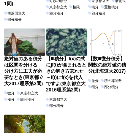
対数の積分
東京都立大
漸化式
1問)
東京都立大
極限
積分
置換積分
横浜国立大
部分積分
部分積分
部分積分
絶対値のある積分
【III積分】f(x)の式
【数III微分積分】
は区間を分ける－
に∫f(t)が含まれると
関数の絶対値の積
分け方に工夫が必
きの解き方忘れた
分(北海道大2017)
要なとき(東京都立
－f(t)にf(x)を代入
微分
積の導関数
大2017理系第3問)
ですよ(東京都立大
積分
部分積分
2016理系第2問)
微分
東京都立大
積分
部分積分
東京都立大
部分積分