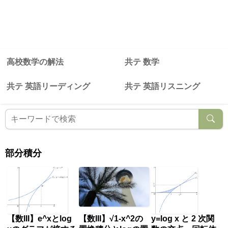
高校数学の解法
共テ 数学
共テ 英語リーディング
共テ 英語リスニング
部分積分
【数III】e^xとlog
【数III】√1-x^2の
y=log x と 2 次関