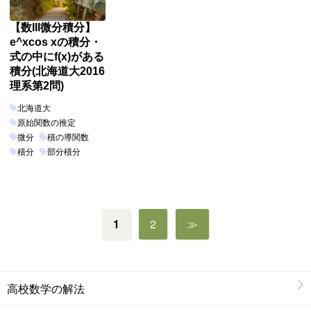
【数III微分積分】
e^xcos xの積分・
式の中にf(x)がある
積分(北海道大2016
理系第2問)
北海道大
原始関数の推定
微分
積の導関数
積分
部分積分
投
1
2
≫
稿
の
ペ
ー
高校数学の解法
ジ