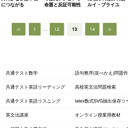
につながる
命題と反証可能性
ルイ・ブライユ
投
≪
1
…
12
13
14
≫
稿
の
ペ
ー
ジ
送
共通テスト数学
語句整序(並べかえ)問題
り
共通テスト英語リーディング
高校英文法問題検索
共通テスト英語リスニング
latex数式SVG抽出保存ツ
英文法講座
オンライン授業用教材