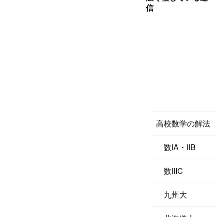
信
高校数学の解法
数IA・IIB
数IIIC
九州大