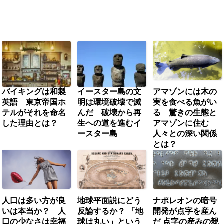
バイキングは和製
イースター島の文
アマゾンには木の
英語 東京帝国ホ
明は環境破壊で滅
実を食べる魚がい
テルがそれを命名
んだ 破壊から再
る 驚きの生態と
した理由とは？
生への道を進むイ
アマゾンに住む
ースター島
人々との深い関係
とは？
人口は多い方が良
地球平面説にどう
ナポレオンの暗号
いは本当か？ 人
反論するか？ 「地
開発が点字を産ん
口の少なさは幸福
球は丸い」という
だ 点字の産みの親